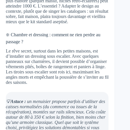
plus élaboré (parquet massif, niches rétro-éclairées) peut
atteindre 1000 €. L’essentiel ? Adapter le design au
contexte, plutôt que de singer les catalogues : un résultat
sobre, fait maison, plaira toujours davantage et vieillira
mieux que le kit standard aseptisé.
❇️ Chambre et dressing : comment ne rien perdre au
passage ?
Le rêve secret, surtout dans les petites maisons, est
d’installer un dressing sous escalier. Avec quelques
panneaux sur charnières, il devient possible d’organiser
vêtements pliés, boîtes de rangement et paniers à linge.
Les tiroirs sous escalier sont rois ici, maximisant les
angles morts et empêchant la poussière de s’inviter au fil
des saisons.
💡
Astuce :
un menuisier propose parfois d’utiliser des
caisses normalisées (du commerce ou issues de la
récupération), montées sur rails silencieux. Cela coûte
autour de 80 à 350 € selon la finition, bien moins cher
qu’une armoire classique. Quel que soit le système
choisi, privilégiez les solutions démontables si vous