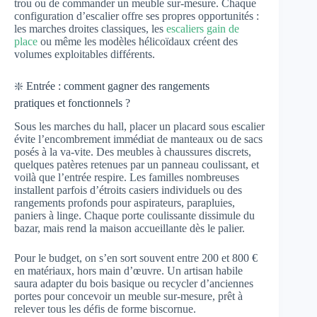
trou ou de commander un meuble sur-mesure. Chaque
configuration d’escalier offre ses propres opportunités :
les marches droites classiques, les
escaliers gain de
place
ou même les modèles hélicoïdaux créent des
volumes exploitables différents.
❇️ Entrée : comment gagner des rangements
pratiques et fonctionnels ?
Sous les marches du hall, placer un placard sous escalier
évite l’encombrement immédiat de manteaux ou de sacs
posés à la va-vite. Des meubles à chaussures discrets,
quelques patères retenues par un panneau coulissant, et
voilà que l’entrée respire. Les familles nombreuses
installent parfois d’étroits casiers individuels ou des
rangements profonds pour aspirateurs, parapluies,
paniers à linge. Chaque porte coulissante dissimule du
bazar, mais rend la maison accueillante dès le palier.
Pour le budget, on s’en sort souvent entre 200 et 800 €
en matériaux, hors main d’œuvre. Un artisan habile
saura adapter du bois basique ou recycler d’anciennes
portes pour concevoir un meuble sur-mesure, prêt à
relever tous les défis de forme biscornue.