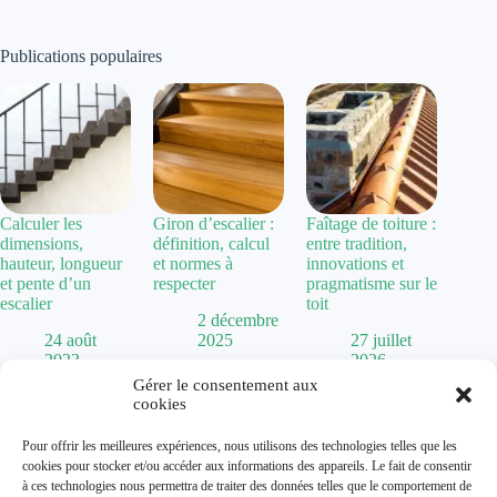
Publications populaires
Calculer les
Giron d’escalier :
Faîtage de toiture :
dimensions,
définition, calcul
entre tradition,
hauteur, longueur
et normes à
innovations et
et pente d’un
respecter
pragmatisme sur le
escalier
toit
2 décembre
24 août
2025
27 juillet
2023
2026
Gérer le consentement aux
cookies
Politique de confidentialité
Pour offrir les meilleures expériences, nous utilisons des technologies telles que les
Mentions Légales
cookies pour stocker et/ou accéder aux informations des appareils. Le fait de consentir
Plan de site
à ces technologies nous permettra de traiter des données telles que le comportement de
Contact