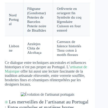
Filigrane
Orfèvrerie en
(Gondomar)
or/argent fin
Nord
Poteries de
Symbole du coq
Portug
Barcelos
légendaire
al
Poterie noire
Cuisson en four
de Bisalhães
enterré
Carreaux de
Azulejos
Lisbon
faïence historiés
Chita de
ne
Tissu coton à
Alcobaça
motifs floraux
Ce dialogue entre techniques ancestrales et influences
historiques n’est pas propre au Portugal. L’
artisanat de
Majorque
offre lui aussi une lecture fascinante de la
tradition artisanale réinventée, entre verrerie soufflée,
broderies fines et céramiques réinterprétées par les
designers locaux.
⍟
Les merveilles de l’artisanat au Portugal
: Entre symboles et matières brutes