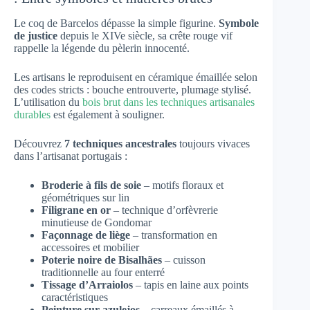
Le coq de Barcelos dépasse la simple figurine.
Symbole
de justice
depuis le XIVe siècle, sa crête rouge vif
rappelle la légende du pèlerin innocenté.
Les artisans le reproduisent en céramique émaillée selon
des codes stricts : bouche entrouverte, plumage stylisé.
L’utilisation du
bois brut dans les techniques artisanales
durables
est également à souligner.
Découvrez
7 techniques ancestrales
toujours vivaces
dans l’artisanat portugais :
Broderie à fils de soie
– motifs floraux et
géométriques sur lin
Filigrane en or
– technique d’orfèvrerie
minutieuse de Gondomar
Façonnage de liège
– transformation en
accessoires et mobilier
Poterie noire de Bisalhães
– cuisson
traditionnelle au four enterré
Tissage d’Arraiolos
– tapis en laine aux points
caractéristiques
Peinture sur azulejos
– carreaux émaillés à