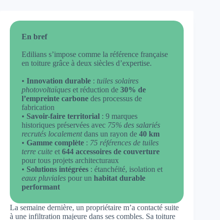
En bref
Edilians s’impose comme la référence française
en toiture grâce à deux siècles d’expertise.
•
Innovation durable
:
tuiles solaires
photovoltaïques
et réduction de
30% de
l’empreinte carbone
des processus de
fabrication
•
Savoir-faire territorial
: 9 marques
historiques préservées avec
75% des salariés
recrutés localement
dans un rayon de
40 km
•
Gamme complète
:
75 références de tuiles
terre cuite
et
644 accessoires de couverture
pour tous projets architecturaux
•
Solutions intégrées
: étanchéité, isolation et
eaux pluviales
pour un
habitat durable
performant
La semaine dernière, un propriétaire m’a contacté suite
à une infiltration majeure dans ses combles. Sa toiture