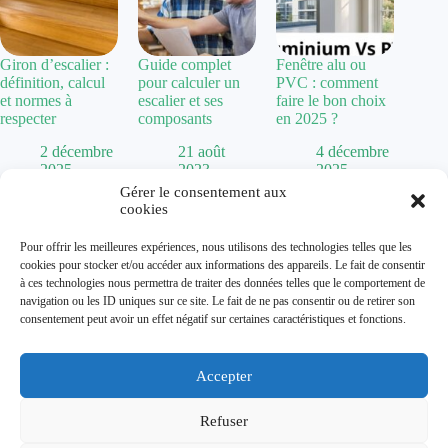
Giron d’escalier :
Guide complet
Fenêtre alu ou
définition, calcul
pour calculer un
PVC : comment
et normes à
escalier et ses
faire le bon choix
respecter
composants
en 2025 ?
2 décembre
21 août
4 décembre
2025
2023
2025
Gérer le consentement aux
cookies
Politique de confidentialité
Pour offrir les meilleures expériences, nous utilisons des technologies telles que les
Mentions Légales
cookies pour stocker et/ou accéder aux informations des appareils. Le fait de consentir
Plan de site
à ces technologies nous permettra de traiter des données telles que le comportement de
Contact
navigation ou les ID uniques sur ce site. Le fait de ne pas consentir ou de retirer son
À propos
consentement peut avoir un effet négatif sur certaines caractéristiques et fonctions.
Accepter
Dolum magazine vous guide dans l'art de transformer votre
habitat. De la
chaise Baumann
vintage aux tendances comme
la
cuisine vert sauge
, nous explorons toutes les facettes de la
Refuser
décoration.