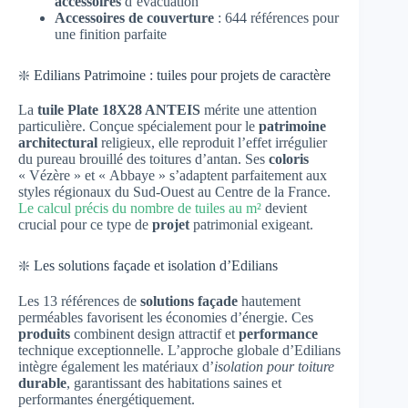
accessoires
d’évacuation
Accessoires de couverture
: 644 références pour
une finition parfaite
❇️ Edilians Patrimoine : tuiles pour projets de caractère
La
tuile Plate 18X28 ANTEIS
mérite une attention
particulière. Conçue spécialement pour le
patrimoine
architectural
religieux, elle reproduit l’effet irrégulier
du pureau brouillé des toitures d’antan. Ses
coloris
« Vézère » et « Abbaye » s’adaptent parfaitement aux
styles régionaux du Sud-Ouest au Centre de la France.
Le calcul précis du nombre de tuiles au m²
devient
crucial pour ce type de
projet
patrimonial exigeant.
❇️ Les solutions façade et isolation d’Edilians
Les 13 références de
solutions façade
hautement
perméables favorisent les économies d’énergie. Ces
produits
combinent design attractif et
performance
technique exceptionnelle. L’approche globale d’Edilians
intègre également les matériaux d’
isolation pour toiture
durable
, garantissant des habitations saines et
performantes énergétiquement.