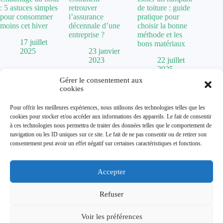
: 5 astuces simples
retrouver
de toiture : guide
pour consommer
l’assurance
pratique pour
moins cet hiver
décennale d’une
choisir la bonne
entreprise ?
méthode et les
17 juillet
bons matériaux
2025
23 janvier
2023
22 juillet
2025
Gérer le consentement aux
cookies
Politique de confidentialité
Pour offrir les meilleures expériences, nous utilisons des technologies telles que les
Mentions Légales
cookies pour stocker et/ou accéder aux informations des appareils. Le fait de consentir
Plan de site
à ces technologies nous permettra de traiter des données telles que le comportement de
Contact
navigation ou les ID uniques sur ce site. Le fait de ne pas consentir ou de retirer son
À propos
consentement peut avoir un effet négatif sur certaines caractéristiques et fonctions.
Accepter
Dolum magazine vous guide dans l'art de transformer votre
habitat. De la
chaise Baumann
vintage aux tendances comme
la
cuisine vert sauge
, nous explorons toutes les facettes de la
Refuser
décoration.
Que vous cherchiez une
maison abandonnée à donner
pour un
Voir les préférences
projet de rénovation ou que vous souhaitiez optimiser