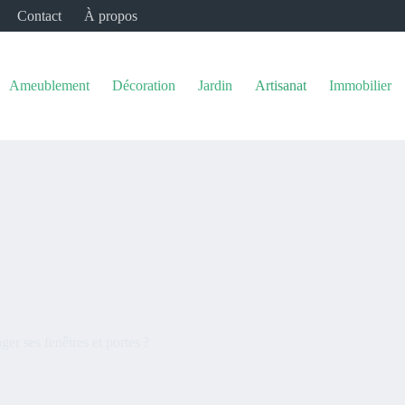
Contact
À propos
Ameublement
Décoration
Jardin
Artisanat
Immobilier
er ses fenêtres et portes ?