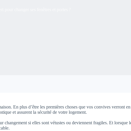
t pour changer ses fenêtres et portes ?
 maison. En plus d’être les premières choses que vos convives verront e
stique et assurent la sécurité de votre logement.
ur changement si elles sont vétustes ou deviennent fragiles. Et lorsque l
cable.