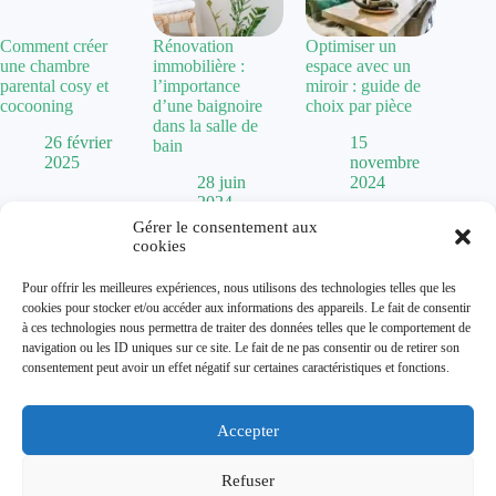
Comment créer
Rénovation
Optimiser un
une chambre
immobilière :
espace avec un
parental cosy et
l’importance
miroir : guide de
cocooning
d’une baignoire
choix par pièce
dans la salle de
26 février
15
bain
2025
novembre
28 juin
2024
2024
Gérer le consentement aux
cookies
Politique de confidentialité
Pour offrir les meilleures expériences, nous utilisons des technologies telles que les
Mentions Légales
cookies pour stocker et/ou accéder aux informations des appareils. Le fait de consentir
Plan de site
à ces technologies nous permettra de traiter des données telles que le comportement de
Contact
navigation ou les ID uniques sur ce site. Le fait de ne pas consentir ou de retirer son
À propos
consentement peut avoir un effet négatif sur certaines caractéristiques et fonctions.
Accepter
Dolum magazine vous guide dans l'art de transformer votre
habitat. De la
chaise Baumann
vintage aux tendances comme
la
cuisine vert sauge
, nous explorons toutes les facettes de la
Refuser
décoration.