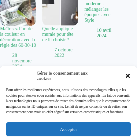
moderne :
mélanger les
époques avec
Style
Maîtrisez l’art de
Quelle applique
10 avril
la couleur en
murale pour tête
2024
décoration avec la
de lit choisir ?
règle des 60-30-10
7 octobre
28
2022
novembre
2024
Gérer le consentement aux
cookies
Politique de confidentialité
Pour offrir les meilleures expériences, nous utilisons des technologies telles que les
Mentions Légales
cookies pour stocker et/ou accéder aux informations des appareils. Le fait de consentir
Plan de site
à ces technologies nous permettra de traiter des données telles que le comportement de
Contact
navigation ou les ID uniques sur ce site. Le fait de ne pas consentir ou de retirer son
À propos
consentement peut avoir un effet négatif sur certaines caractéristiques et fonctions.
Accepter
Dolum magazine vous guide dans l'art de transformer votre
habitat. De la
chaise Baumann
vintage aux tendances comme