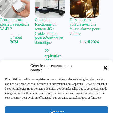
Peut-on mettre
Comment
Dissuader les
plusieurs répéteurs
fonctionne un
voleurs avec une
Wi-Fi ?
routeur 4G :
fausse alarme pour
Guide complet
voiture
17 août
pour débutants en
2024
1 avril 2024
domotique
22
septembre
2024
Gérer le consentement aux
cookies
Politique de confidentialité
Pour offrir les meilleures expériences, nous utilisons des technologies telles que les
Mentions Légales
cookies pour stocker et/ou accéder aux informations des appareils. Le fait de consentir
Plan de site
à ces technologies nous permettra de traiter des données telles que le comportement de
Contact
navigation ou les ID uniques sur ce site. Le fait de ne pas consentir ou de retirer son
À propos
consentement peut avoir un effet négatif sur certaines caractéristiques et fonctions.
Accepter
Dolum magazine vous guide dans l'art de transformer votre