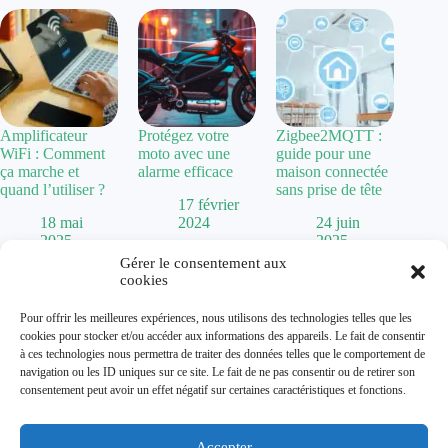
Amplificateur
Protégez votre
Zigbee2MQTT :
WiFi : Comment
moto avec une
guide pour une
ça marche et
alarme efficace
maison connectée
quand l’utiliser ?
sans prise de tête
17 février
18 mai
2024
24 juin
2025
2025
Gérer le consentement aux
cookies
Politique de confidentialité
Pour offrir les meilleures expériences, nous utilisons des technologies telles que les
Mentions Légales
cookies pour stocker et/ou accéder aux informations des appareils. Le fait de consentir
Plan de site
à ces technologies nous permettra de traiter des données telles que le comportement de
Contact
navigation ou les ID uniques sur ce site. Le fait de ne pas consentir ou de retirer son
À propos
consentement peut avoir un effet négatif sur certaines caractéristiques et fonctions.
Accepter