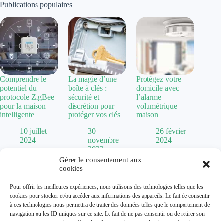
Publications populaires
Comprendre le
La magie d’une
Protégez votre
potentiel du
boîte à clés :
domicile avec
protocole ZigBee
sécurité et
l’alarme
pour la maison
discrétion pour
volumétrique
intelligente
protéger vos clés
maison
10 juillet
30
26 février
2024
novembre
2024
2023
Gérer le consentement aux
cookies
Politique de confidentialité
Pour offrir les meilleures expériences, nous utilisons des technologies telles que les
Mentions Légales
cookies pour stocker et/ou accéder aux informations des appareils. Le fait de consentir
Plan de site
à ces technologies nous permettra de traiter des données telles que le comportement de
Contact
navigation ou les ID uniques sur ce site. Le fait de ne pas consentir ou de retirer son
À propos