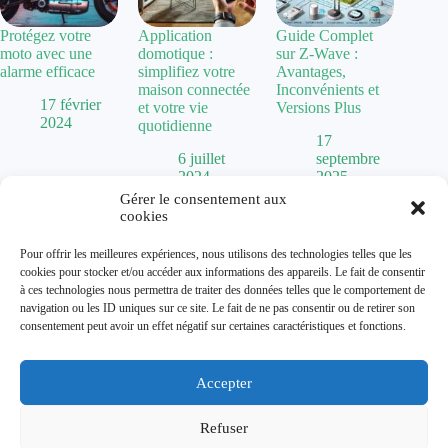
Protégez votre
Application
Guide Complet
moto avec une
domotique :
sur Z-Wave :
alarme efficace
simplifiez votre
Avantages,
maison connectée
Inconvénients et
17 février
et votre vie
Versions Plus
2024
quotidienne
17
6 juillet
septembre
2024
2025
Gérer le consentement aux
cookies
Politique de confidentialité
Pour offrir les meilleures expériences, nous utilisons des technologies telles que les
Mentions Légales
cookies pour stocker et/ou accéder aux informations des appareils. Le fait de consentir
Plan de site
à ces technologies nous permettra de traiter des données telles que le comportement de
Contact
navigation ou les ID uniques sur ce site. Le fait de ne pas consentir ou de retirer son
À propos
consentement peut avoir un effet négatif sur certaines caractéristiques et fonctions.
Accepter
Dolum magazine vous guide dans l'art de transformer votre
habitat. De la
chaise Baumann
vintage aux tendances comme
la
cuisine vert sauge
, nous explorons toutes les facettes de la
Refuser
décoration.