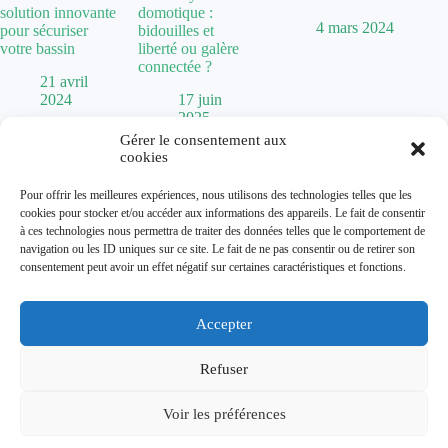
solution innovante
domotique :
4 mars 2024
pour sécuriser
bidouilles et
votre bassin
liberté ou galère
connectée ?
21 avril
2024
17 juin
2025
Gérer le consentement aux
cookies
Politique de confidentialité
Pour offrir les meilleures expériences, nous utilisons des technologies telles que les
Mentions Légales
cookies pour stocker et/ou accéder aux informations des appareils. Le fait de consentir
Plan de site
à ces technologies nous permettra de traiter des données telles que le comportement de
Contact
navigation ou les ID uniques sur ce site. Le fait de ne pas consentir ou de retirer son
À propos
consentement peut avoir un effet négatif sur certaines caractéristiques et fonctions.
Accepter
Dolum magazine vous guide dans l'art de transformer votre
habitat. De la
chaise Baumann
vintage aux tendances comme
la
cuisine vert sauge
, nous explorons toutes les facettes de la
Refuser
décoration.
Que vous cherchiez une
maison abandonnée à donner
pour un
Voir les préférences
projet de rénovation ou que vous souhaitiez optimiser
l'éclairage avec un
chien assis
, nous vous accompagnons dans