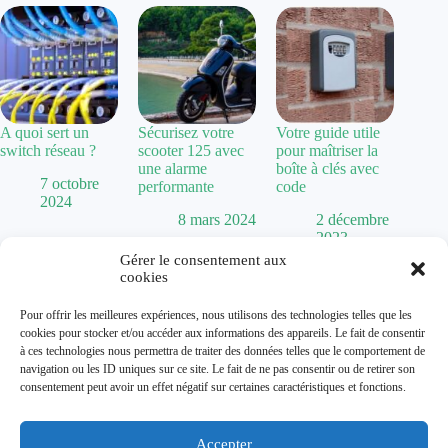
A quoi sert un
Sécurisez votre
Votre guide utile
switch réseau ?
scooter 125 avec
pour maîtriser la
une alarme
boîte à clés avec
7 octobre
performante
code
2024
8 mars 2024
2 décembre
2023
Gérer le consentement aux
cookies
Politique de confidentialité
Pour offrir les meilleures expériences, nous utilisons des technologies telles que les
Mentions Légales
cookies pour stocker et/ou accéder aux informations des appareils. Le fait de consentir
Plan de site
à ces technologies nous permettra de traiter des données telles que le comportement de
Contact
navigation ou les ID uniques sur ce site. Le fait de ne pas consentir ou de retirer son
À propos
consentement peut avoir un effet négatif sur certaines caractéristiques et fonctions.
Accepter
Dolum magazine vous guide dans l'art de transformer votre