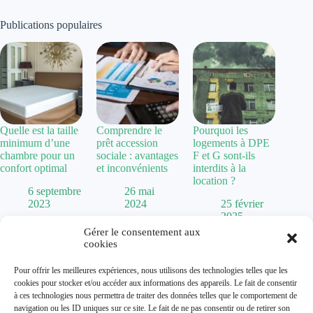
Publications populaires
Quelle est la taille
Comprendre le
Pourquoi les
minimum d’une
prêt accession
logements à DPE
chambre pour un
sociale : avantages
F et G sont-ils
confort optimal
et inconvénients
interdits à la
location ?
6 septembre
26 mai
2023
2024
25 février
2025
Gérer le consentement aux
cookies
Politique de confidentialité
Pour offrir les meilleures expériences, nous utilisons des technologies telles que les
Mentions Légales
cookies pour stocker et/ou accéder aux informations des appareils. Le fait de consentir
Plan de site
à ces technologies nous permettra de traiter des données telles que le comportement de
Contact
navigation ou les ID uniques sur ce site. Le fait de ne pas consentir ou de retirer son