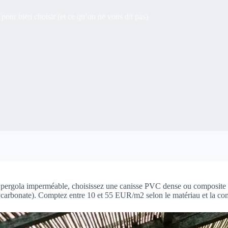
pour bien choisir (et ce qu’on ne vous dit pas)
e pergola imperméable, choisissez une canisse PVC dense ou composite
rbonate). Comptez entre 10 et 55 EUR/m2 selon le matériau et la comb