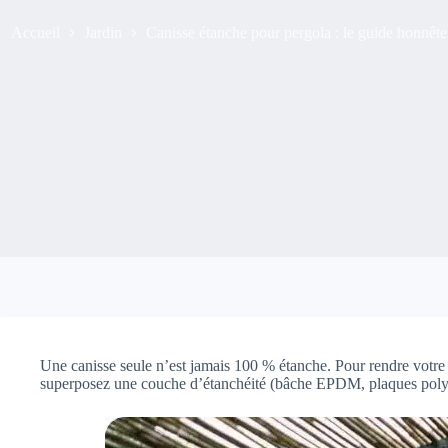
Accueil
Jardin
Canisse étanche pour pergola : le guide honnête 
Une canisse seule n’est jamais 100 % étanche. Pour rendre votr
superposez une couche d’étanchéité (bâche EPDM, plaques polyca