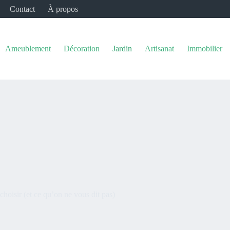
Contact
À propos
Ameublement
Décoration
Jardin
Artisanat
Immobilier
hoisir (et ce qu’on ne vous dit pas)