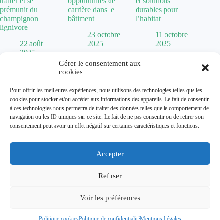
traiter et se
opportunités de
et solutions
prémunir du
carrière dans le
durables pour
champignon
bâtiment
l’habitat
lignivore
23 octobre
11 octobre
22 août
2025
2025
2025
Gérer le consentement aux
cookies
Politique de confidentialité
Pour offrir les meilleures expériences, nous utilisons des technologies telles que les
Mentions Légales
cookies pour stocker et/ou accéder aux informations des appareils. Le fait de consentir
Plan de site
à ces technologies nous permettra de traiter des données telles que le comportement de
Contact
navigation ou les ID uniques sur ce site. Le fait de ne pas consentir ou de retirer son
À propos
consentement peut avoir un effet négatif sur certaines caractéristiques et fonctions.
Accepter
Dolum magazine vous guide dans l'art de transformer votre
habitat. De la
chaise Baumann
vintage aux tendances comme
la
cuisine vert sauge
, nous explorons toutes les facettes de la
Refuser
décoration.
Que vous cherchiez une
maison abandonnée à donner
pour un
Voir les préférences
projet de rénovation ou que vous souhaitiez optimiser
l'éclairage avec un
chien assis
, nous vous accompagnons dans
vos projets d'aménagement.
Politique cookies
Politique de confidentialité
Mentions Légales