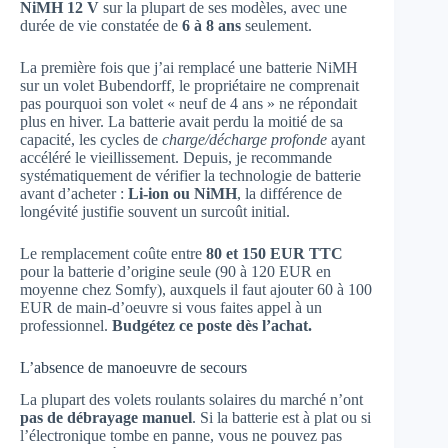
NiMH 12 V
sur la plupart de ses modèles, avec une
durée de vie constatée de
6 à 8 ans
seulement.
La première fois que j’ai remplacé une batterie NiMH
sur un volet Bubendorff, le propriétaire ne comprenait
pas pourquoi son volet « neuf de 4 ans » ne répondait
plus en hiver. La batterie avait perdu la moitié de sa
capacité, les cycles de
charge/décharge profonde
ayant
accéléré le vieillissement. Depuis, je recommande
systématiquement de vérifier la technologie de batterie
avant d’acheter :
Li-ion ou NiMH
, la différence de
longévité justifie souvent un surcoût initial.
Le remplacement coûte entre
80 et 150 EUR TTC
pour la batterie d’origine seule (90 à 120 EUR en
moyenne chez Somfy), auxquels il faut ajouter 60 à 100
EUR de main-d’oeuvre si vous faites appel à un
professionnel.
Budgétez ce poste dès l’achat.
L’absence de manoeuvre de secours
La plupart des volets roulants solaires du marché n’ont
pas de débrayage manuel
. Si la batterie est à plat ou si
l’électronique tombe en panne, vous ne pouvez pas