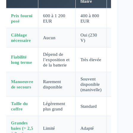
filaire
secteur
Prix fourni
600 à 1 200
400 à 800
400 à 800
posé
EUR
EUR
EUR
Câblage
Oui (230
Oui (230
Aucun
nécessaire
V)
V)
Dépend de
Fiabilité
l’exposition et
Très élevée
Élevée
long terme
de la batterie
Souvent
Variable
Manoeuvre
Rarement
disponible
selon
de secours
disponible
(manivelle)
modèle
Taille du
Légèrement
Standard
Standard
coffre
plus grand
Grandes
baies (> 2,5
Limité
Adapté
Adapté