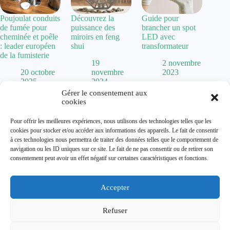
Poujoulat conduits
Découvrez la
Guide pour
de fumée pour
puissance des
brancher un spot
cheminée et poêle
miroirs en feng
LED avec
: leader européen
shui
transformateur
de la fumisterie
19
2 novembre
20 octobre
novembre
2023
2025
2024
Gérer le consentement aux
cookies
Politique de confidentialité
Pour offrir les meilleures expériences, nous utilisons des technologies telles que les
Mentions Légales
cookies pour stocker et/ou accéder aux informations des appareils. Le fait de consentir
Plan de site
à ces technologies nous permettra de traiter des données telles que le comportement de
Contact
navigation ou les ID uniques sur ce site. Le fait de ne pas consentir ou de retirer son
À propos
consentement peut avoir un effet négatif sur certaines caractéristiques et fonctions.
Accepter
Dolum magazine vous guide dans l'art de transformer votre
habitat. De la
chaise Baumann
vintage aux tendances comme
la
cuisine vert sauge
, nous explorons toutes les facettes de la
Refuser
décoration.
Que vous cherchiez une
maison abandonnée à donner
pour un