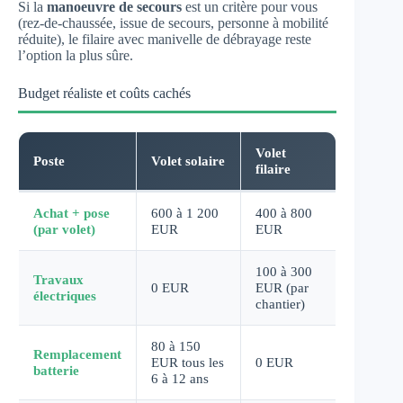
Si la
manoeuvre de secours
est un critère pour vous
(rez-de-chaussée, issue de secours, personne à mobilité
réduite), le filaire avec manivelle de débrayage reste
l’option la plus sûre.
Budget réaliste et coûts cachés
Volet
Poste
Volet solaire
filaire
Achat + pose
600 à 1 200
400 à 800
(par volet)
EUR
EUR
100 à 300
Travaux
0 EUR
EUR (par
électriques
chantier)
80 à 150
Remplacement
EUR tous les
0 EUR
batterie
6 à 12 ans