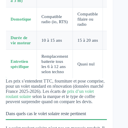
à 3 m)
Compatible
Compatible
Compatible
Domotique
filaire ou
radio (io, RTS)
radio
radio
Durée de
10 à 15 ans
15 à 20 ans
15 à 20 ans
vie moteur
Remplacement
Entretien
batterie tous
Quasi nul
Quasi nul
spécifique
les 6 à 12 ans
selon techno
Les prix s’entendent TTC, fourniture et pose comprise,
pour un volet standard en rénovation (données marché
France 2025-2026). Les écarts de
prix d’un volet
roulant solaire
selon la marque et le type de coffre
peuvent surprendre quand on compare les devis.
Dans quels cas le volet solaire reste pertinent