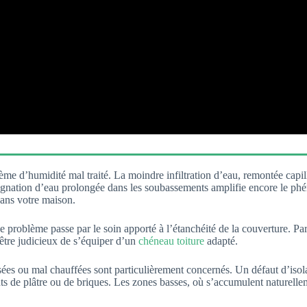
e d’humidité mal traité. La moindre infiltration d’eau, remontée capil
 stagnation d’eau prolongée dans les soubassements amplifie encore le p
 dans votre maison.
 de problème passe par le soin apporté à l’étanchéité de la couverture. 
t être judicieux de s’équiper d’un
chéneau toiture
adapté.
sées ou mal chauffées sont particulièrement concernés. Un défaut d’isolat
ts de plâtre ou de briques. Les zones basses, où s’accumulent naturellem