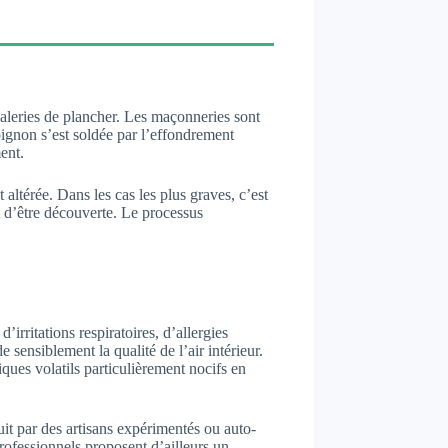
 galeries de plancher. Les maçonneries sont
pignon s’est soldée par l’effondrement
ent.
 altérée. Dans les cas les plus graves, c’est
t d’être découverte. Le processus
irritations respiratoires, d’allergies
ensiblement la qualité de l’air intérieur.
ues volatils particulièrement nocifs en
it par des artisans expérimentés ou auto-
rofessionnels proposent d’ailleurs un