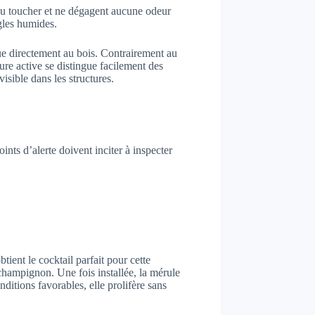
t au toucher et ne dégagent aucune odeur
ngles humides.
que directement au bois. Contrairement au
ure active se distingue facilement des
sible dans les structures.
ts d’alerte doivent inciter à inspecter
ient le cocktail parfait pour cette
hampignon. Une fois installée, la mérule
itions favorables, elle prolifère sans