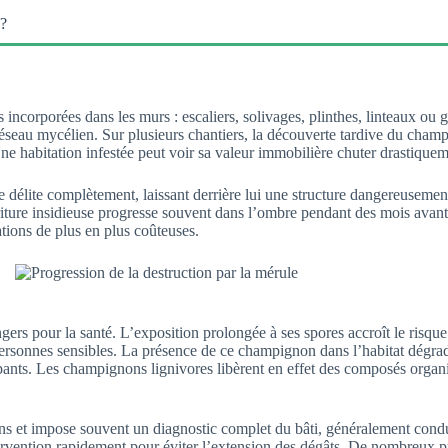
 ?
is incorporées dans les murs : escaliers, solivages, plinthes, linteaux ou
 réseau mycélien. Sur plusieurs chantiers, la découverte tardive du cham
Une habitation infestée peut voir sa valeur immobilière chuter drastiquem
 se délite complètement, laissant derrière lui une structure dangereusement
rriture insidieuse progresse souvent dans l’ombre pendant des mois avan
ations de plus en plus coûteuses.
rs pour la santé. L’exposition prolongée à ses spores accroît le risque d’
rsonnes sensibles. La présence de ce champignon dans l’habitat dégrade s
nts. Les champignons lignivores libèrent en effet des composés organiq
ons et impose souvent un diagnostic complet du bâti, généralement condu
ervention rapidement pour éviter l’extension des dégâts. De nombreux p