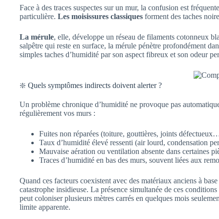
Face à des traces suspectes sur un mur, la confusion est fréquent
particulière.
Les moisissures classiques
forment des taches noires
La mérule
, elle, développe un réseau de filaments cotonneux bl
salpêtre qui reste en surface, la mérule pénètre profondément dans
simples taches d’humidité par son aspect fibreux et son odeur per
❇️ Quels symptômes indirects doivent alerter ?
Un problème chronique d’humidité ne provoque pas automatiquement
régulièrement vos murs :
Fuites non réparées (toiture, gouttières, joints défectueux
Taux d’humidité élevé ressenti (air lourd, condensation pe
Mauvaise aération ou ventilation absente dans certaines pi
Traces d’humidité en bas des murs, souvent liées aux remon
Quand ces facteurs coexistent avec des matériaux anciens à base d
catastrophe insidieuse. La présence simultanée de ces condition
peut coloniser plusieurs mètres carrés en quelques mois seulemen
limite apparente.