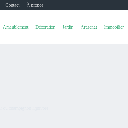
Contact
À propos
Ameublement
Décoration
Jardin
Artisanat
Immobilier
nir du champignon lignivore