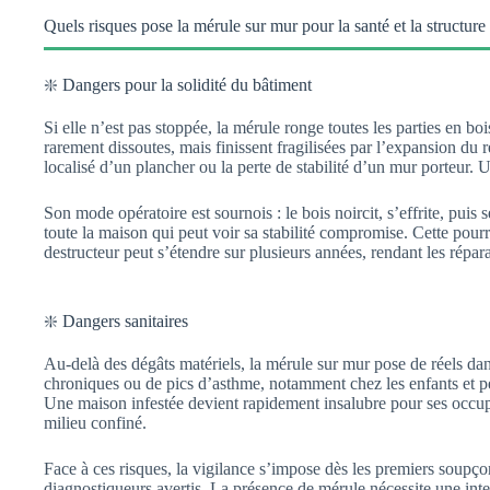
Quels risques pose la mérule sur mur pour la santé et la structure
❇️ Dangers pour la solidité du bâtiment
Si elle n’est pas stoppée, la mérule ronge toutes les parties en bo
rarement dissoutes, mais finissent fragilisées par l’expansion du
localisé d’un plancher ou la perte de stabilité d’un mur porteur. 
Son mode opératoire est sournois : le bois noircit, s’effrite, puis
toute la maison qui peut voir sa stabilité compromise. Cette pou
destructeur peut s’étendre sur plusieurs années, rendant les répar
❇️ Dangers sanitaires
Au-delà des dégâts matériels, la mérule sur mur pose de réels dange
chroniques ou de pics d’asthme, notamment chez les enfants et pe
Une maison infestée devient rapidement insalubre pour ses occupa
milieu confiné.
Face à ces risques, la vigilance s’impose dès les premiers soupç
diagnostiqueurs avertis. La présence de mérule nécessite une int