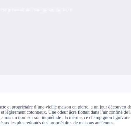
 et se prémunir du champignon lignivore
et propriétaire d’une vieille maison en pierre, a un jour découvert der
et légèrement cotonneux. Une odeur âcre flottait dans l’air confiné de l
l a mis un nom sur son inquiétude : la mérule, ce champignon lignivore
léaux les plus redoutés des propriétaires de maisons anciennes.