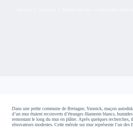
Accueil
Artisanat
Mérule sur mur : comprendre, traiter
Dans une petite commune de Bretagne, Yannick, maçon autodidacte 
d’un mur étaient recouverts d’étranges filaments blancs, humides 
remontant le long du mur en plâtre. Après quelques recherches, i
rénovateurs modestes. Cette mérule sur mur représente l’un des f