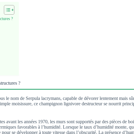
ctures ?
tructures ?
us le nom de Serpula lacrymans, capable de dévorer lentement mais sûre
imple moisissure, ce champignon lignivore destructeur se nourrit princi
tes avant les années 1970, les murs sont supportés par des pièces de bo
ermiques favorables à l’humidité. Lorsque le taux d’humidité monte, que 
 pour se développer à toute vitesse dans l’obscurité. La présence d’humid