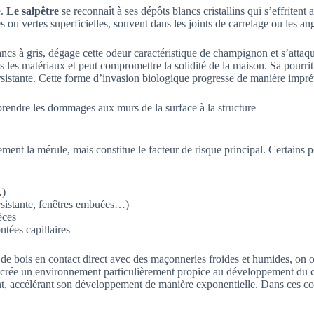
e.
Le salpêtre
se reconnaît à ses dépôts blancs cristallins qui s’effriten
 ou vertes superficielles, souvent dans les joints de carrelage ou les a
ancs à gris, dégage cette odeur caractéristique de champignon et s’atta
 les matériaux et peut compromettre la solidité de la maison. Sa pourrit
sistante. Cette forme d’invasion biologique progresse de manière imprévi
 la mérule, mais constitue le facteur de risque principal. Certains poin
…)
rsistante, fenêtres embuées…)
èces
tées capillaires
e bois en contact direct avec des maçonneries froides et humides, on obt
s crée un environnement particulièrement propice au développement du c
t, accélérant son développement de manière exponentielle. Dans ces cond