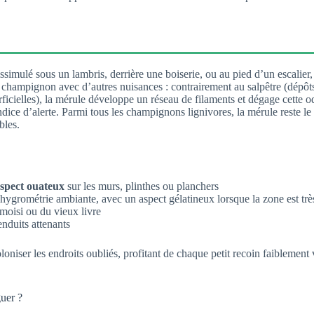
ssimulé sous un lambris, derrière une boiserie, ou au pied d’un escalie
 champignon avec d’autres nuisances : contrairement au salpêtre (dépôts b
icielles), la mérule développe un réseau de filaments et dégage cette o
dice d’alerte. Parmi tous les champignons lignivores, la mérule reste le 
bles.
aspect ouateux
sur les murs, plinthes ou planchers
l’hygrométrie ambiante, avec un aspect gélatineux lorsque la zone est tr
moisi ou du vieux livre
enduits attenants
oloniser les endroits oubliés, profitant de chaque petit recoin faiblemen
guer ?