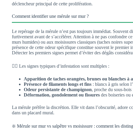
déclencheur principal de cette prolifération.
Comment identifier une mérule sur mur ?
Le repérage de la mérule n’est pas toujours immédiat. Souvent di
furtivement avant de s’accélérer. Attention à ne pas confondre ce
murs humides) ou aux moisissures classiques (taches noires superf
présence de cette odeur spécifique constitue souvent le premier in
Détecter les premiers signes permet d’éviter des dégâts considéra
👉🏻 Les signes typiques d’infestation sont multiples :
Apparition de taches orangées, brunes ou blanches à 
Présence de filaments longs et fins
: blancs à gris selon 
Odeur persistante de champignon
, proche du sous-bois 
Déformation, gondolement ou fissures
des boiseries ou 
La mérule préfère la discrétion. Elle vit dans l’obscurité, adore c
dans un placard mural.
❇️ Mérule sur mur vs salpêtre vs moisissure : comment les distin