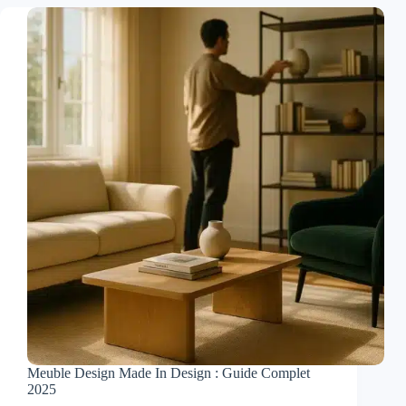
à
Vevey
:
où
trouver
les
meilleures
offres
locales
(neuf
&
reconditionné) ?
Meuble Design Made In Design : Guide Complet
2025