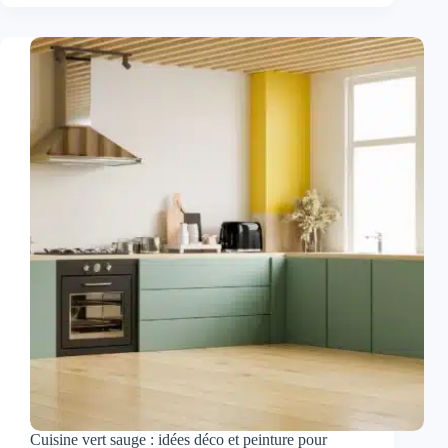
:
comment
réussir
la
peinture
de
sa
chaise
en
bois
sans
se
ruiner
Cuisine vert sauge : idées déco et peinture pour