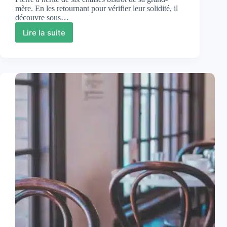
mère. En les retournant pour vérifier leur solidité, il
découvre sous…
Lire la suite
Chaise
Fischel
:
le
rival
autrichien
de
Thonet