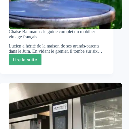
Chaise Baumann : le guide complet du mobilier
vintage français
Lucien a hérité de la maison de ses grands-parents
dans le Jura. En vidant le grenier, il tombe sur six…
Lire la suite
Chaise
Baumann
:
le
guide
complet
du
mobilier
vintage
français