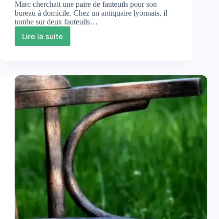
Marc cherchait une paire de fauteuils pour son
bureau à domicile. Chez un antiquaire lyonnais, il
tombe sur deux fauteuils…
Lire la suite
Fauteuil
Baumann
:
guide
des
modèles,
prix
et
bons
plans