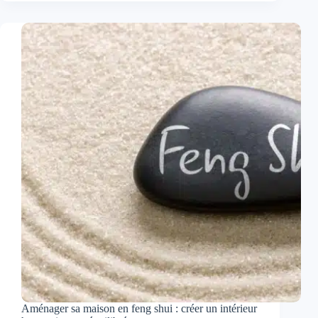
choisir
son
matelas
pour
un
sommeil
réparateur
Aménager sa maison en feng shui : créer un intérieur