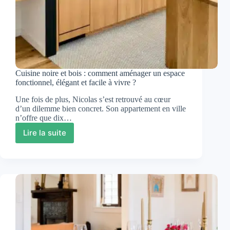
Cuisine noire et bois : comment aménager un espace
fonctionnel, élégant et facile à vivre ?
Une fois de plus, Nicolas s’est retrouvé au cœur
d’un dilemme bien concret. Son appartement en ville
n’offre que dix…
Lire la suite
Cuisine
noire
et
bois
:
comment
aménager
un
espace
fonctionnel,