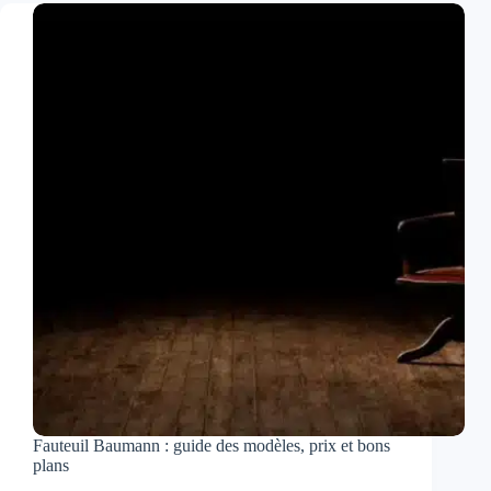
des
modèles,
prix
et
bons
plans
Fauteuil Baumann : guide des modèles, prix et bons
plans