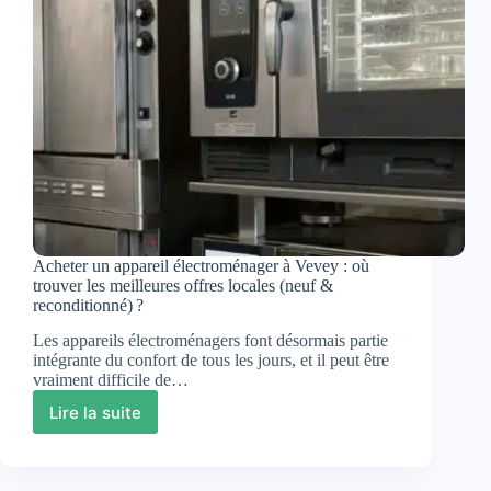
Acheter un appareil électroménager à Vevey : où
trouver les meilleures offres locales (neuf &
reconditionné) ?
Les appareils électroménagers font désormais partie
intégrante du confort de tous les jours, et il peut être
vraiment difficile de…
Lire la suite
Acheter
un
appareil
électroménager