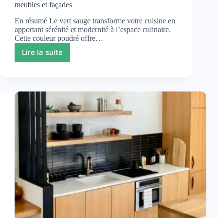
meubles et façades
En résumé Le vert sauge transforme votre cuisine en
apportant sérénité et modernité à l’espace culinaire.
Cette couleur poudré offre…
Lire la suite
Cuisine
vert
sauge
:
idées
déco
et
peinture
pour
meubles
et
façades