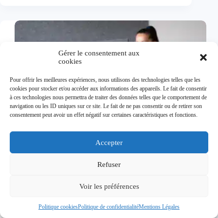
à
manger
:
comprendre,
choisir
et
Gérer le consentement aux
adapter
cookies
pour
un
Pour offrir les meilleures expériences, nous utilisons des technologies telles que les
confort
cookies pour stocker et/ou accéder aux informations des appareils. Le fait de consentir
durable
à ces technologies nous permettra de traiter des données telles que le comportement de
navigation ou les ID uniques sur ce site. Le fait de ne pas consentir ou de retirer son
consentement peut avoir un effet négatif sur certaines caractéristiques et fonctions.
Accepter
Refuser
Voir les préférences
Politique cookies
Politique de confidentialité
Mentions Légales
Bien choisir la hauteur de son bureau : types,