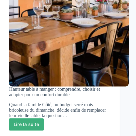
élégant
et
facile
à
vivre
?
Hauteur table à manger : comprendre, choisir et
adapter pour un confort durable
Quand la famille Côté, au budget serré mais
bricoleuse du dimanche, décide enfin de remplacer
leur vieille table, la question…
Lire la suite
Hauteur
table