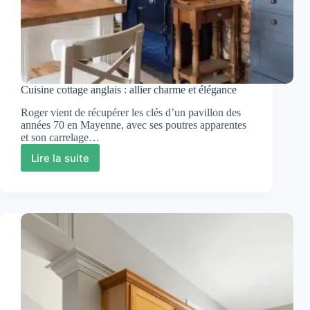
Cuisine cottage anglais : allier charme et élégance
Roger vient de récupérer les clés d’un pavillon des
années 70 en Mayenne, avec ses poutres apparentes
et son carrelage…
Lire la suite
Cuisine
cottage
anglais
:
allier
charme
et
élégance