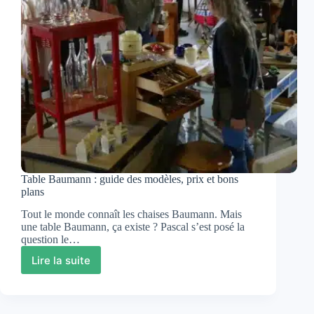
Table Baumann : guide des modèles, prix et bons
plans
Tout le monde connaît les chaises Baumann. Mais
une table Baumann, ça existe ? Pascal s’est posé la
question le…
Lire la suite
Table
Baumann
:
guide