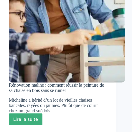
longtemps
Rénovation maline : comment réussir la peinture de
sa chaise en bois sans se ruiner
Micheline a hérité d’un lot de vieilles chaises
bancales, rayées ou jaunies. Plutôt que de courir
chez un grand suédois…
Lire la suite
Rénovation
maline