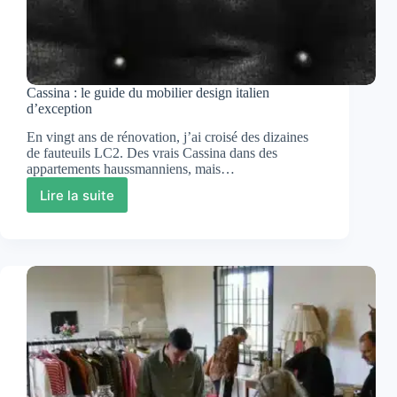
Cassina : le guide du mobilier design italien
d’exception
En vingt ans de rénovation, j’ai croisé des dizaines
de fauteuils LC2. Des vrais Cassina dans des
appartements haussmanniens, mais…
Lire la suite
Cassina
:
le
guide
du
mobilier
design
italien
d’exception