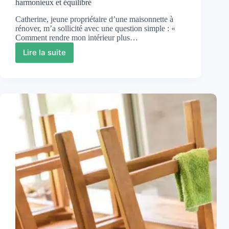
harmonieux et équilibré
Catherine, jeune propriétaire d’une maisonnette à
rénover, m’a sollicité avec une question simple : «
Comment rendre mon intérieur plus…
Lire la suite
Aménager
sa
maison
en
feng
shui
:
créer
un
intérieur
harmonieux
et
équilibré