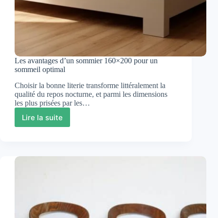
Les avantages d’un sommier 160×200 pour un
sommeil optimal
Choisir la bonne literie transforme littéralement la
qualité du repos nocturne, et parmi les dimensions
les plus prisées par les…
Lire la suite
Les
avantages
d’un
sommier
160×200
pour
un
sommeil
optimal