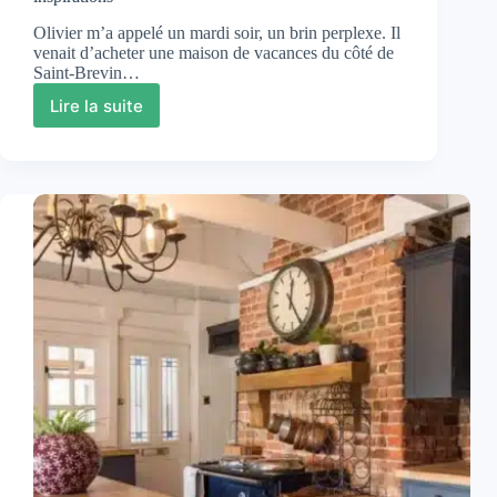
Olivier m’a appelé un mardi soir, un brin perplexe. Il
venait d’acheter une maison de vacances du côté de
Saint-Brevin…
Lire la suite
Créez
votre
cuisine
style
bord
de
mer
:
conseils
et
inspirations