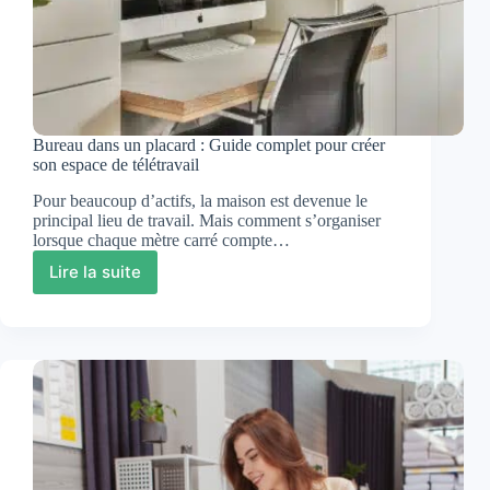
Bureau dans un placard : Guide complet pour créer
son espace de télétravail
Pour beaucoup d’actifs, la maison est devenue le
principal lieu de travail. Mais comment s’organiser
lorsque chaque mètre carré compte…
Lire la suite
Bureau
dans
un
placard
:
Guide
complet
pour
créer
son
espace