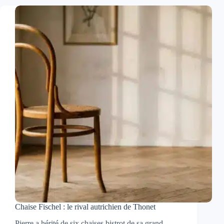
mur
porteur
:
tous
les
travaux
à
prévoir
Chaise Fischel : le rival autrichien de Thonet
Pierre a hérité de six chaises bistrot de sa grand-