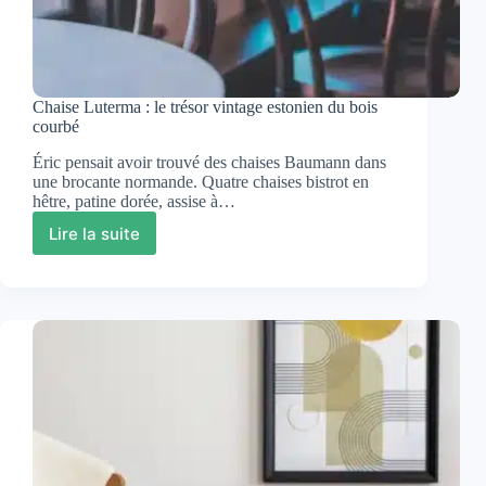
Chaise Luterma : le trésor vintage estonien du bois
courbé
Éric pensait avoir trouvé des chaises Baumann dans
une brocante normande. Quatre chaises bistrot en
hêtre, patine dorée, assise à…
Lire la suite
Chaise
Luterma
:
le
trésor
vintage
estonien
du
bois
courbé