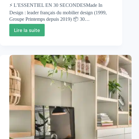
⚡ L’ESSENTIEL EN 30 SECONDESMade In
Design : leader français du mobilier design (1999,
Groupe Printemps depuis 2019) 📦 30…
Lire la suite
Meuble
Design
Made
In
Design
:
Guide
Complet
2025