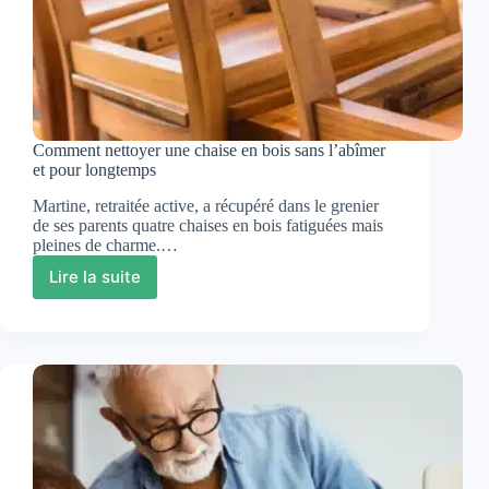
Comment nettoyer une chaise en bois sans l’abîmer
et pour longtemps
Martine, retraitée active, a récupéré dans le grenier
de ses parents quatre chaises en bois fatiguées mais
pleines de charme.…
Lire la suite
Comment
nettoyer
une
chaise
en
bois
sans
l’abîmer
et
pour