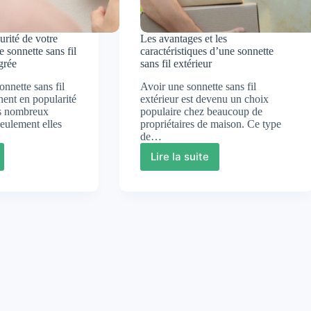
urité de votre
Les avantages et les
 sonnette sans fil
caractéristiques d’une sonnette
grée
sans fil extérieur
onnette sans fil
Avoir une sonnette sans fil
ent en popularité
extérieur est devenu un choix
rs nombreux
populaire chez beaucoup de
eulement elles
propriétaires de maison. Ce type
de…
Lire la suite
sez
Les
avantages
é
et
les
caractéristiques
le
d’une
sonnette
sans
te
fil
extérieur