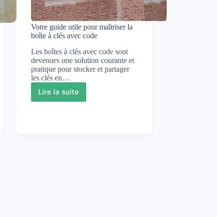
Votre guide utile pour maîtriser la
boîte à clés avec code
Les boîtes à clés avec code sont
devenues une solution courante et
pratique pour stocker et partager
les clés en…
Lire la suite
Votre
guide
utile
pour
maîtriser
la
boîte
à
clés
avec
code