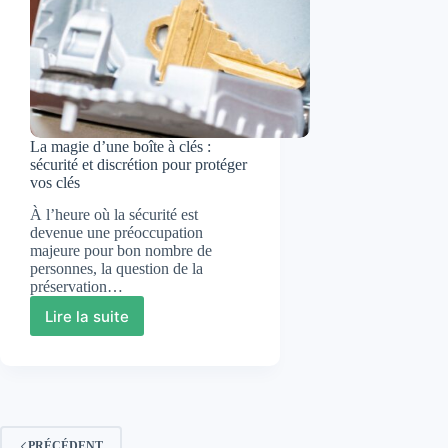
camér
intégr
La magie d’une boîte à clés :
sécurité et discrétion pour protéger
vos clés
À l’heure où la sécurité est
devenue une préoccupation
majeure pour bon nombre de
personnes, la question de la
préservation…
Lire la suite
La
magie
d’une
boîte
à
clés
:
PRÉCÉDENT