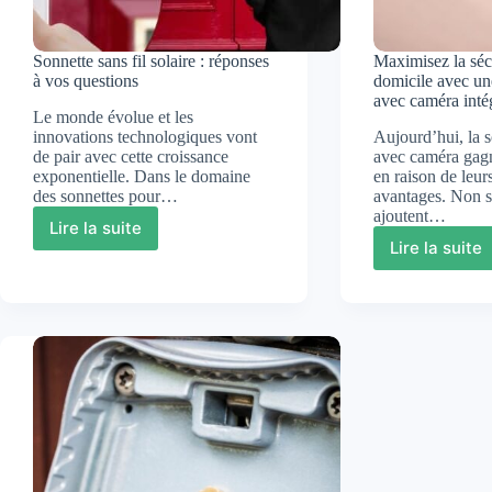
Sonnette sans fil solaire : réponses
Maximisez la séc
à vos questions
domicile avec une
avec caméra inté
Le monde évolue et les
innovations technologiques vont
Aujourd’hui, la s
de pair avec cette croissance
avec caméra gagn
exponentielle. Dans le domaine
en raison de leu
des sonnettes pour…
avantages. Non s
ajoutent…
Lire la suite
Sonnette
Lire la suite
Maximi
sans
la
fil
sécurit
solaire
de
:
votre
réponses
domici
à
avec
vos
une
questions
sonnet
sans
fil
avec