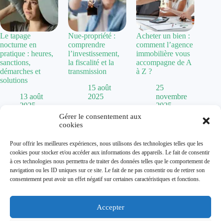
Le tapage
Nue-propriété :
Acheter un bien :
nocturne en
comprendre
comment l’agence
pratique : heures,
l’investissement,
immobilière vous
sanctions,
la fiscalité et la
accompagne de A
démarches et
transmission
à Z ?
solutions
15 août
25
13 août
2025
novembre
2025
2025
Gérer le consentement aux
cookies
Politique de confidentialité
Pour offrir les meilleures expériences, nous utilisons des technologies telles que les
Mentions Légales
cookies pour stocker et/ou accéder aux informations des appareils. Le fait de consentir
Plan de site
à ces technologies nous permettra de traiter des données telles que le comportement de
Contact
navigation ou les ID uniques sur ce site. Le fait de ne pas consentir ou de retirer son
À propos
consentement peut avoir un effet négatif sur certaines caractéristiques et fonctions.
Accepter
Dolum magazine vous guide dans l'art de transformer votre
habitat. De la
chaise Baumann
vintage aux tendances comme