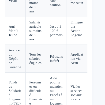
Visale
sans
moins
me Al’in
caution
de 30
ans
Salariés
En ligne
Agri-
agricole
Jusqu’à
via
Mobili
s, moins
100 €
Action
Jeune
de 30
par mois
Logeme
ans
nt
Avance
du
Tous les
Applicat
Prêt sans
Dépôt
salariés
ion via
intérêt
de
éligibles
Al’in
Garantie
Aide
Fonds
Personn
pour le
de
es en
maintien
Via les
Solidarit
difficult
ou
services
é
é
l’accès à
sociaux
Logeme
financièr
un
locaux
nt (FSL)
e
logemen