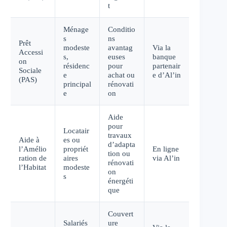
t
Ménage
Conditio
s
ns
Prêt
modeste
avantag
Via la
Accessi
s,
euses
banque
on
résidenc
pour
partenair
Sociale
e
achat ou
e d’Al’in
(PAS)
principal
rénovati
e
on
Aide
pour
Locatair
travaux
Aide à
es ou
d’adapta
l’Amélio
propriét
En ligne
tion ou
ration de
aires
via Al’in
rénovati
l’Habitat
modeste
on
s
énergéti
que
Couvert
Salariés
ure