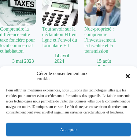
Comprendre la
Tout savoir sur la
Nue-propriété :
différence entre
déclaration H1 en
comprendre
taxe foncière pour
ligne et l’envoi du
l’investissement,
local commercial
formulaire H1
la fiscalité et la
et habitation
transmission
14 avril
3 mai 2023
2024
15 août
2025
Gérer le consentement aux
cookies
Politique de confidentialité
Pour offrir les meilleures expériences, nous utilisons des technologies telles que les
Mentions Légales
cookies pour stocker et/ou accéder aux informations des appareils. Le fait de consentir
Plan de site
à ces technologies nous permettra de traiter des données telles que le comportement de
Contact
navigation ou les ID uniques sur ce site. Le fait de ne pas consentir ou de retirer son
À propos
consentement peut avoir un effet négatif sur certaines caractéristiques et fonctions.
Accepter
Dolum magazine vous guide dans l'art de transformer votre
habitat. De la
chaise Baumann
vintage aux tendances comme