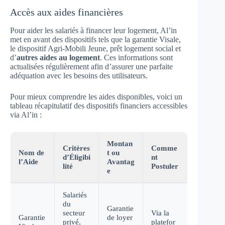
Accès aux aides financières
Pour aider les salariés à financer leur logement, Al’in
met en avant des dispositifs tels que la garantie Visale,
le dispositif Agri-Mobili Jeune, prêt logement social et
d’
autres aides au logement
. Ces informations sont
actualisées régulièrement afin d’assurer une parfaite
adéquation avec les besoins des utilisateurs.
Pour mieux comprendre les aides disponibles, voici un
tableau récapitulatif des dispositifs financiers accessibles
via Al’in :
Montan
Critères
Comme
Nom de
t ou
d’Éligibi
nt
l’Aide
Avantag
lité
Postuler
e
Salariés
du
Garantie
secteur
Via la
Garantie
de loyer
privé,
platefor