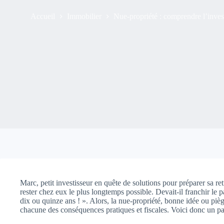
Accueil
Immobilier
Nue-propriété : comprendre l’investi
Marc, petit investisseur en quête de solutions pour préparer sa ret
rester chez eux le plus longtemps possible. Devait-il franchir le p
dix ou quinze ans ! ». Alors, la nue-propriété, bonne idée ou piè
chacune des conséquences pratiques et fiscales. Voici donc un pano