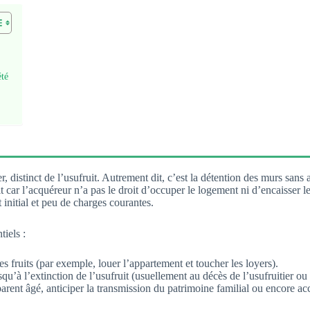
été
 distinct de l’usufruit. Autrement dit, c’est la détention des murs sans a
uit car l’acquéreur n’a pas le droit d’occuper le logement ni d’encaisser le
initial et peu de charges courantes.
iels :
les fruits (par exemple, louer l’appartement et toucher les loyers).
squ’à l’extinction de l’usufruit (usuellement au décès de l’usufruitier ou 
parent âgé, anticiper la transmission du patrimoine familial ou encore a