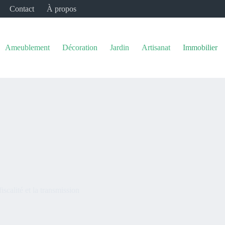
Contact
À propos
Ameublement
Décoration
Jardin
Artisanat
Immobilier
scalité et la transmission