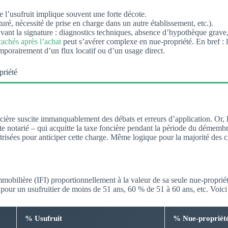
e l’usufruit implique souvent une forte décote.
ré, nécessité de prise en charge dans un autre établissement, etc.).
avant la signature : diagnostics techniques, absence d’hypothèque grave, 
cachés après l’achat
peut s’avérer complexe en nue-propriété. En bref :
mporairement d’un flux locatif ou d’un usage direct.
priété
oncière suscite immanquablement des débats et erreurs d’application. Or,
l’acte notarié – qui acquitte la taxe foncière pendant la période du démem
trisées pour anticiper cette charge. Même logique pour la majorité des ch
immobilière (IFI) proportionnellement à la valeur de sa seule nue-proprié
 pour un usufruitier de moins de 51 ans, 60 % de 51 à 60 ans, etc. Voici 
% Usufruit
% Nue-propriét