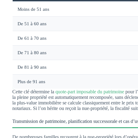
Moins de 51 ans
De 51 à 60 ans
De 61 à 70 ans
De 71 à 80 ans
De 81 à 90 ans
Plus de 91 ans
Cette clé détermine la
quote-part imposable du patrimoine
pour l’
la pleine propriété est automatiquement recomposée, sans déclenche
la plus-value immobilière se calcule classiquement entre le prix tot
notariaux. Si l’on hérite ou reçoit la nue-propriété, la fiscalité 
Transmission de patrimoine, planification successorale et cas d’u
De nombreuses familles recourent à la nue-propriété lors d’opérat