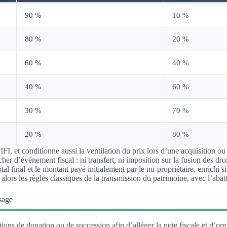
90 %
10 %
80 %
20 %
60 %
40 %
40 %
60 %
30 %
70 %
20 %
80 %
IFI, et conditionne aussi la ventilation du prix lors d’une acquisition ou
r d’événement fiscal : ni transfert, ni imposition sur la fusion des droi
al final et le montant payé initialement par le nu-propriétaire, enrichi si
suit alors les règles classiques de la transmission du patrimoine, avec l’
sage
ions de donation ou de succession afin d’alléger la note fiscale et d’org