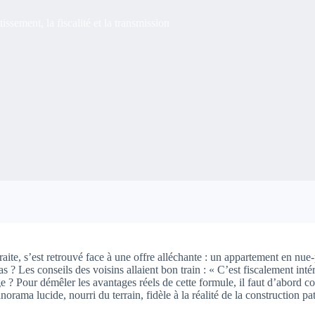
ssement, la fiscalité et la transmission
raite, s’est retrouvé face à une offre alléchante : un appartement en nue-
as ? Les conseils des voisins allaient bon train : « C’est fiscalement inté
ge ? Pour démêler les avantages réels de cette formule, il faut d’abord
rama lucide, nourri du terrain, fidèle à la réalité de la construction pa