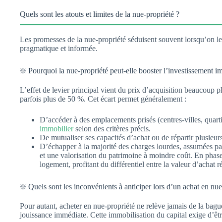
Quels sont les atouts et limites de la nue-propriété ?
Les promesses de la nue-propriété séduisent souvent lorsqu’on l
pragmatique et informée.
❇️ Pourquoi la nue-propriété peut-elle booster l’investissement i
L’effet de levier principal vient du prix d’acquisition beaucoup p
parfois plus de 50 %. Cet écart permet généralement :
D’accéder à des emplacements prisés (centres-villes, quar
immobilier
selon des critères précis.
De mutualiser ses capacités d’achat ou de répartir plusieur
D’échapper à la majorité des charges lourdes, assumées par l
et une valorisation du patrimoine à moindre coût. En phase 
logement, profitant du différentiel entre la valeur d’achat 
❇️ Quels sont les inconvénients à anticiper lors d’un achat en nue
Pour autant, acheter en nue-propriété ne relève jamais de la baguet
jouissance immédiate. Cette immobilisation du capital exige d’être