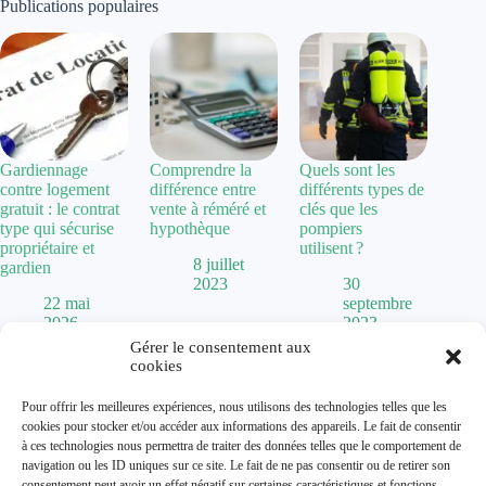
Publications populaires
Gardiennage
Comprendre la
Quels sont les
contre logement
différence entre
différents types de
gratuit : le contrat
vente à réméré et
clés que les
type qui sécurise
hypothèque
pompiers
propriétaire et
utilisent ?
8 juillet
gardien
2023
30
22 mai
septembre
2026
2023
Gérer le consentement aux
cookies
Politique de confidentialité
Pour offrir les meilleures expériences, nous utilisons des technologies telles que les
Mentions Légales
cookies pour stocker et/ou accéder aux informations des appareils. Le fait de consentir
Plan de site
à ces technologies nous permettra de traiter des données telles que le comportement de
Contact
navigation ou les ID uniques sur ce site. Le fait de ne pas consentir ou de retirer son
À propos
consentement peut avoir un effet négatif sur certaines caractéristiques et fonctions.