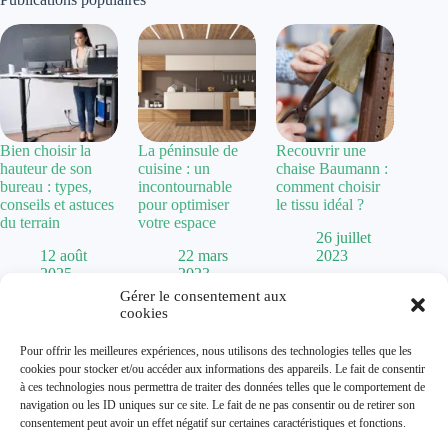
Bien choisir la
La péninsule de
Recouvrir une
hauteur de son
cuisine : un
chaise Baumann :
bureau : types,
incontournable
comment choisir
conseils et astuces
pour optimiser
le tissu idéal ?
du terrain
votre espace
26 juillet
12 août
22 mars
2023
2025
2023
Gérer le consentement aux
cookies
Politique de confidentialité
Pour offrir les meilleures expériences, nous utilisons des technologies telles que les
Mentions Légales
cookies pour stocker et/ou accéder aux informations des appareils. Le fait de consentir
Plan de site
à ces technologies nous permettra de traiter des données telles que le comportement de
Contact
navigation ou les ID uniques sur ce site. Le fait de ne pas consentir ou de retirer son
À propos
consentement peut avoir un effet négatif sur certaines caractéristiques et fonctions.