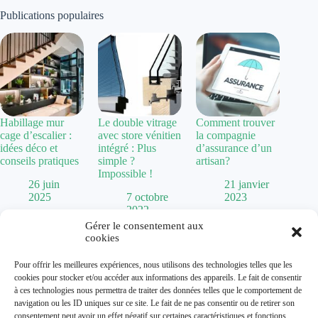
Publications populaires
Habillage mur
Le double vitrage
Comment trouver
cage d’escalier :
avec store vénitien
la compagnie
idées déco et
intégré : Plus
d’assurance d’un
conseils pratiques
simple ?
artisan?
Impossible !
26 juin
21 janvier
2025
7 octobre
2023
2022
Gérer le consentement aux
cookies
Politique de confidentialité
Pour offrir les meilleures expériences, nous utilisons des technologies telles que les
Mentions Légales
cookies pour stocker et/ou accéder aux informations des appareils. Le fait de consentir
Plan de site
à ces technologies nous permettra de traiter des données telles que le comportement de
Contact
navigation ou les ID uniques sur ce site. Le fait de ne pas consentir ou de retirer son
À propos
consentement peut avoir un effet négatif sur certaines caractéristiques et fonctions.