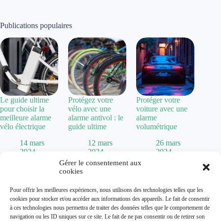
Publications populaires
Le guide ultime
Protégez votre
Protéger votre
pour choisir la
vélo avec une
voiture avec une
meilleure alarme
alarme antivol : le
alarme
vélo électrique
guide ultime
volumétrique
14 mars
12 mars
26 mars
2024
2024
2024
Gérer le consentement aux
cookies
Politique de confidentialité
Pour offrir les meilleures expériences, nous utilisons des technologies telles que les
Mentions Légales
cookies pour stocker et/ou accéder aux informations des appareils. Le fait de consentir
Plan de site
à ces technologies nous permettra de traiter des données telles que le comportement de
Contact
navigation ou les ID uniques sur ce site. Le fait de ne pas consentir ou de retirer son
À propos