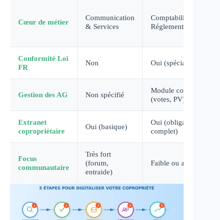
Communication
Comptabilité &
Cœur de métier
& Services
Réglementaire
Conformité Loi
Non
Oui (spécialisé)
FR
Module complet
Gestion des AG
Non spécifié
(votes, PV)
Extranet
Oui (obligatoire &
Oui (basique)
copropriétaire
complet)
Très fort
Focus
(forum,
Faible ou absent
communautaire
entraide)