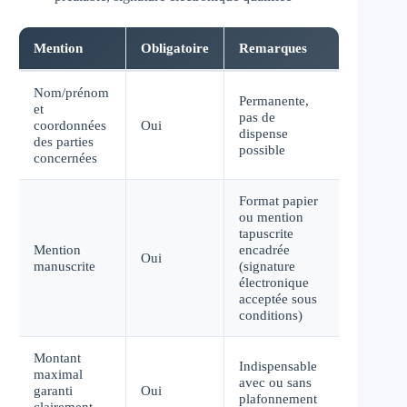
Mention
Obligatoire
Remarques
Nom/prénom
Permanente,
et
pas de
coordonnées
Oui
dispense
des parties
possible
concernées
Format papier
ou mention
tapuscrite
Mention
encadrée
Oui
manuscrite
(signature
électronique
acceptée sous
conditions)
Montant
Indispensable
maximal
avec ou sans
garanti
Oui
plafonnement
clairement