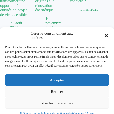
transformer une
origines à la
foncière ?
opportunité
rénovation
3 mai 2023
oubliée en projet
énergétique
de vie accessible
10
21 août
novembre
2025
2024
Gérer le consentement aux
cookies
Politique de confidentialité
Pour offrir les meilleures expériences, nous utilisons des technologies telles que les
Mentions Légales
cookies pour stocker et/ou accéder aux informations des appareils. Le fait de consentir
Plan de site
à ces technologies nous permettra de traiter des données telles que le comportement de
Contact
navigation ou les ID uniques sur ce site. Le fait de ne pas consentir ou de retirer son
À propos
consentement peut avoir un effet négatif sur certaines caractéristiques et fonctions.
Accepter
Dolum magazine vous guide dans l'art de transformer votre
habitat. De la
chaise Baumann
vintage aux tendances comme
la
cuisine vert sauge
, nous explorons toutes les facettes de la
Refuser
décoration.
Que vous cherchiez une
maison abandonnée à donner
pour un
Voir les préférences
projet de rénovation ou que vous souhaitiez optimiser
l'éclairage avec un
chien assis
, nous vous accompagnons dans
vos projets d'aménagement.
Politique cookies
Politique de confidentialité
Mentions Légales