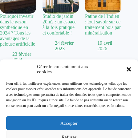
Pourquoi investir
Studio de jardin
Patine de l’Indien
dans le gazon
20m2 : un espace
: tout savoir sur ce
synthétique en
à la fois pratique
traitement bois par
2024 ? Tous les
et confortable !
minéralisation
avantages de la
24 février
19 avril
pelouse artificielle
2023
2026
23 février
2024
Gérer le consentement aux
cookies
Politique de confidentialité
Pour offrir les meilleures expériences, nous utilisons des technologies telles que les
Mentions Légales
cookies pour stocker et/ou accéder aux informations des appareils. Le fait de consentir
Plan de site
à ces technologies nous permettra de traiter des données telles que le comportement de
Contact
navigation ou les ID uniques sur ce site. Le fait de ne pas consentir ou de retirer son
À propos
consentement peut avoir un effet négatif sur certaines caractéristiques et fonctions.
Accepter
Dolum magazine vous guide dans l'art de transformer votre
habitat. De la
chaise Baumann
vintage aux tendances comme
la
cuisine vert sauge
, nous explorons toutes les facettes de la
Refuser