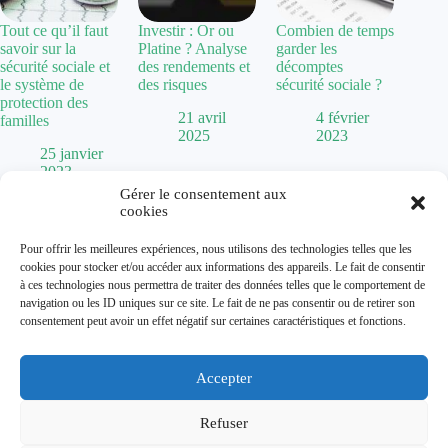
Tout ce qu’il faut
Investir : Or ou
Combien de temps
savoir sur la
Platine ? Analyse
garder les
sécurité sociale et
des rendements et
décomptes
le système de
des risques
sécurité sociale ?
protection des
21 avril
4 février
familles
2025
2023
25 janvier
2023
Gérer le consentement aux
cookies
Politique de confidentialité
Pour offrir les meilleures expériences, nous utilisons des technologies telles que les
Mentions Légales
cookies pour stocker et/ou accéder aux informations des appareils. Le fait de consentir
Plan de site
à ces technologies nous permettra de traiter des données telles que le comportement de
Contact
navigation ou les ID uniques sur ce site. Le fait de ne pas consentir ou de retirer son
À propos
consentement peut avoir un effet négatif sur certaines caractéristiques et fonctions.
Accepter
Dolum magazine vous guide dans l'art de transformer votre
habitat. De la
chaise Baumann
vintage aux tendances comme
la
cuisine vert sauge
, nous explorons toutes les facettes de la
Refuser
décoration.