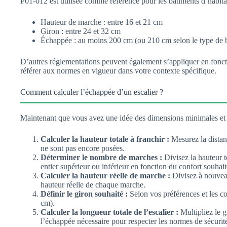
P01-012 est utilisée comme référence pour les bâtiments d’habita
Hauteur de marche : entre 16 et 21 cm
Giron : entre 24 et 32 cm
Échappée : au moins 200 cm (ou 210 cm selon le type de 
D’autres réglementations peuvent également s’appliquer en fonctio
référer aux normes en vigueur dans votre contexte spécifique.
Comment calculer l’échappée d’un escalier ?
Maintenant que vous avez une idée des dimensions minimales et m
Calculer la hauteur totale à franchir :
Mesurez la distance
ne sont pas encore posées.
Déterminer le nombre de marches :
Divisez la hauteur t
entier supérieur ou inférieur en fonction du confort souhait
Calculer la hauteur réelle de marche :
Divisez à nouveau
hauteur réelle de chaque marche.
Définir le giron souhaité :
Selon vos préférences et les c
cm).
Calculer la longueur totale de l’escalier :
Multipliez le g
l’échappée nécessaire pour respecter les normes de sécurit