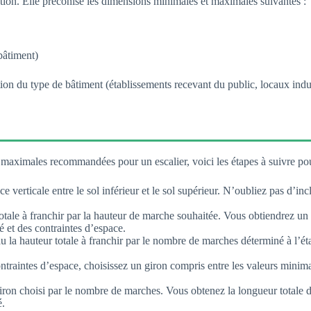
tion. Elle préconise les dimensions minimales et maximales suivantes :
bâtiment)
n du type de bâtiment (établissements recevant du public, locaux industr
aximales recommandées pour un escalier, voici les étapes à suivre pou
 verticale entre le sol inférieur et le sol supérieur. N’oubliez pas d’inclu
otale à franchir par la hauteur de marche souhaitée. Vous obtiendrez u
é et des contraintes d’espace.
 la hauteur totale à franchir par le nombre de marches déterminé à l’ét
ontraintes d’espace, choisissez un giron compris entre les valeurs min
iron choisi par le nombre de marches. Vous obtenez la longueur totale d
é.