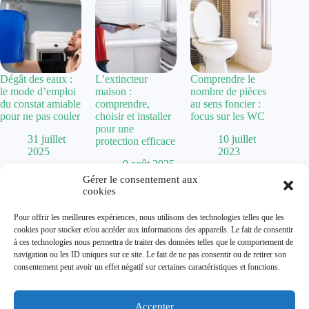
Dégât des eaux :
L’extincteur
Comprendre le
le mode d’emploi
maison :
nombre de pièces
du constat amiable
comprendre,
au sens foncier :
pour ne pas couler
choisir et installer
focus sur les WC
pour une
31 juillet
10 juillet
protection efficace
2025
2023
9 août 2025
Gérer le consentement aux
cookies
Politique de confidentialité
Pour offrir les meilleures expériences, nous utilisons des technologies telles que les
Mentions Légales
cookies pour stocker et/ou accéder aux informations des appareils. Le fait de consentir
Plan de site
à ces technologies nous permettra de traiter des données telles que le comportement de
Contact
navigation ou les ID uniques sur ce site. Le fait de ne pas consentir ou de retirer son
À propos
consentement peut avoir un effet négatif sur certaines caractéristiques et fonctions.
Accepter
Dolum magazine vous guide dans l'art de transformer votre