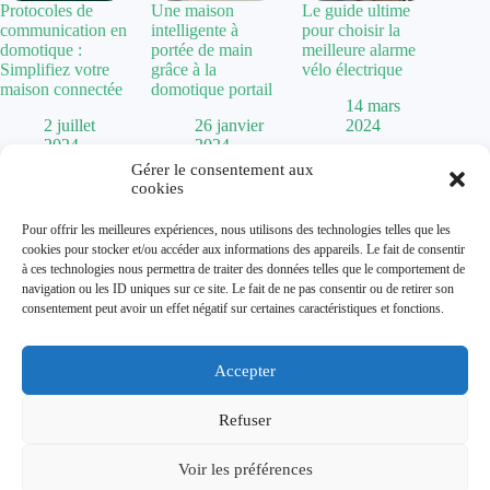
Protocoles de
Une maison
Le guide ultime
communication en
intelligente à
pour choisir la
domotique :
portée de main
meilleure alarme
Simplifiez votre
grâce à la
vélo électrique
maison connectée
domotique portail
14 mars
2 juillet
26 janvier
2024
2024
2024
Gérer le consentement aux
cookies
Politique de confidentialité
Pour offrir les meilleures expériences, nous utilisons des technologies telles que les
Mentions Légales
cookies pour stocker et/ou accéder aux informations des appareils. Le fait de consentir
Plan de site
à ces technologies nous permettra de traiter des données telles que le comportement de
Contact
navigation ou les ID uniques sur ce site. Le fait de ne pas consentir ou de retirer son
À propos
consentement peut avoir un effet négatif sur certaines caractéristiques et fonctions.
Accepter
Dolum magazine vous guide dans l'art de transformer votre
habitat. De la
chaise Baumann
vintage aux tendances comme
la
cuisine vert sauge
, nous explorons toutes les facettes de la
Refuser
décoration.
Que vous cherchiez une
maison abandonnée à donner
pour un
Voir les préférences
projet de rénovation ou que vous souhaitiez optimiser