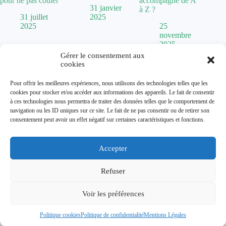
pour ne pas couler
accompagne de A
31 janvier
à Z ?
31 juillet
2025
2025
25
novembre
2025
Gérer le consentement aux
cookies
Politique de confidentialité
Pour offrir les meilleures expériences, nous utilisons des technologies telles que les
Mentions Légales
cookies pour stocker et/ou accéder aux informations des appareils. Le fait de consentir
Plan de site
à ces technologies nous permettra de traiter des données telles que le comportement de
Contact
navigation ou les ID uniques sur ce site. Le fait de ne pas consentir ou de retirer son
À propos
consentement peut avoir un effet négatif sur certaines caractéristiques et fonctions.
Accepter
Dolum magazine vous guide dans l'art de transformer votre
habitat. De la
chaise Baumann
vintage aux tendances comme
la
cuisine vert sauge
, nous explorons toutes les facettes de la
Refuser
décoration.
Que vous cherchiez une
maison abandonnée à donner
pour un
Voir les préférences
projet de rénovation ou que vous souhaitiez optimiser
l'éclairage avec un
chien assis
, nous vous accompagnons dans
vos projets d'aménagement.
Politique cookies
Politique de confidentialité
Mentions Légales
Copyright © 2026