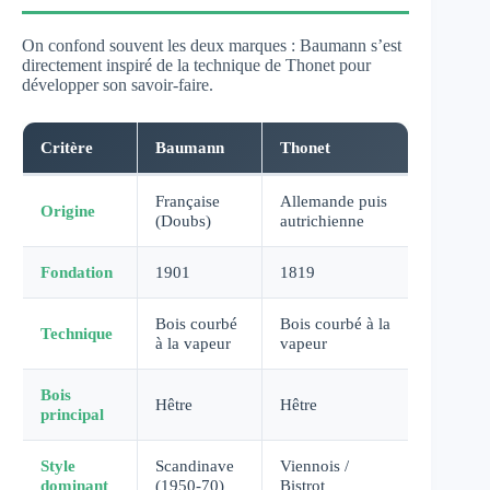
On confond souvent les deux marques : Baumann s’est
directement inspiré de la technique de Thonet pour
développer son savoir-faire.
Critère
Baumann
Thonet
Française
Allemande puis
Origine
(Doubs)
autrichienne
Fondation
1901
1819
Bois courbé
Bois courbé à la
Technique
à la vapeur
vapeur
Bois
Hêtre
Hêtre
principal
Style
Scandinave
Viennois /
dominant
(1950-70)
Bistrot