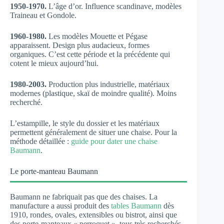
1950-1970.
L’âge d’or. Influence scandinave, modèles
Traineau et Gondole.
1960-1980.
Les modèles Mouette et Pégase
apparaissent. Design plus audacieux, formes
organiques. C’est cette période et la précédente qui
cotent le mieux aujourd’hui.
1980-2003.
Production plus industrielle, matériaux
modernes (plastique, skaï de moindre qualité). Moins
recherché.
L’estampille, le style du dossier et les matériaux
permettent généralement de situer une chaise. Pour la
méthode détaillée :
guide pour dater une chaise
Baumann
.
Le porte-manteau Baumann
Baumann ne fabriquait pas que des chaises. La
manufacture a aussi produit des
tables Baumann
dès
1910, rondes, ovales, extensibles ou bistrot, ainsi que
des porte-manteaux « perroquet », tous très recherchés