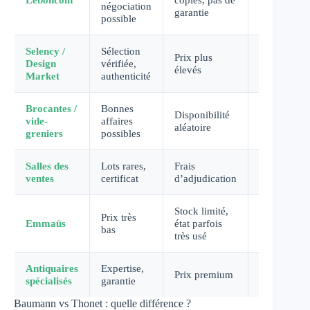
négociation
€
garantie
possible
Selency /
Sélection
Prix plus
100-
Design
vérifiée,
élevés
600 €
Market
authenticité
Brocantes /
Bonnes
Disponibilité
30-200
vide-
affaires
aléatoire
€
greniers
possibles
Salles des
Lots rares,
Frais
Variable
ventes
certificat
d’adjudication
Stock limité,
Prix très
Emmaüs
état parfois
15-80 €
bas
très usé
Antiquaires
Expertise,
150-
Prix premium
spécialisés
garantie
800 €
Baumann vs Thonet : quelle différence ?