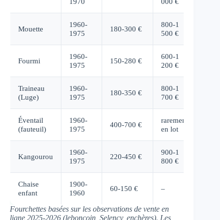
1970
000 €
1960-
800-1
Mouette
180-300 €
1975
500 €
1960-
600-1
Fourmi
150-280 €
1975
200 €
Traineau
1960-
800-1
180-350 €
(Luge)
1975
700 €
Éventail
1960-
rarement
400-700 €
(fauteuil)
1975
en lot
1960-
900-1
Kangourou
220-450 €
1975
800 €
Chaise
1900-
60-150 €
–
enfant
1960
Fourchettes basées sur les observations de vente en
ligne 2025-2026 (leboncoin, Selency, enchères). Les