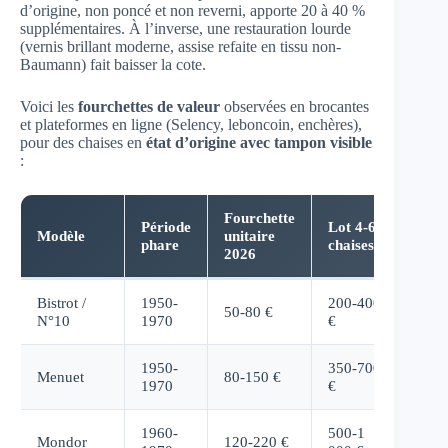
d’origine, non poncé et non reverni, apporte 20 à 40 %
supplémentaires. À l’inverse, une restauration lourde
(vernis brillant moderne, assise refaite en tissu non-
Baumann) fait baisser la cote.
Voici les
fourchettes de valeur
observées en brocantes
et plateformes en ligne (Selency, leboncoin, enchères),
pour des chaises en
état d’origine avec tampon visible
:
Fourchette
Période
Lot 4-6
Modèle
unitaire
phare
chaises
2026
Bistrot /
1950-
200-400
50-80 €
N°10
1970
€
1950-
350-700
Menuet
80-150 €
1970
€
1960-
500-1
Mondor
120-220 €