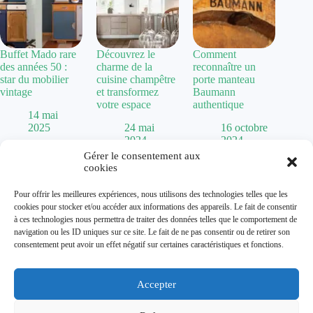
Buffet Mado rare
Découvrez le
Comment
des années 50 :
charme de la
reconnaître un
star du mobilier
cuisine champêtre
porte manteau
vintage
et transformez
Baumann
votre espace
authentique
14 mai
2025
24 mai
16 octobre
2024
2024
Gérer le consentement aux
cookies
Politique de confidentialité
Pour offrir les meilleures expériences, nous utilisons des technologies telles que les
Mentions Légales
cookies pour stocker et/ou accéder aux informations des appareils. Le fait de consentir
Plan de site
à ces technologies nous permettra de traiter des données telles que le comportement de
Contact
navigation ou les ID uniques sur ce site. Le fait de ne pas consentir ou de retirer son
À propos
consentement peut avoir un effet négatif sur certaines caractéristiques et fonctions.
Accepter
Dolum magazine vous guide dans l'art de transformer votre
habitat. De la
chaise Baumann
vintage aux tendances comme
la
cuisine vert sauge
, nous explorons toutes les facettes de la