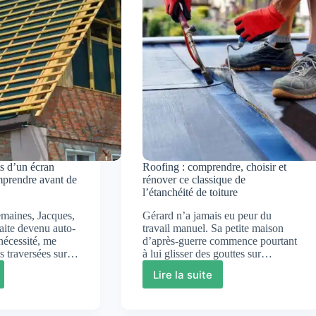
sans
ues
se
ruiner
?
er
é
s d’un écran
Roofing : comprendre, choisir et
omprendre avant de
rénover ce classique de
l’étanchéité de toiture
emaines, Jacques,
Gérard n’a jamais eu peur du
raite devenu auto-
travail manuel. Sa petite maison
nécessité, me
d’après-guerre commence pourtant
res traversées sur…
à lui glisser des gouttes sur…
Lire la suite
Roofing
énients
:
comprendre,