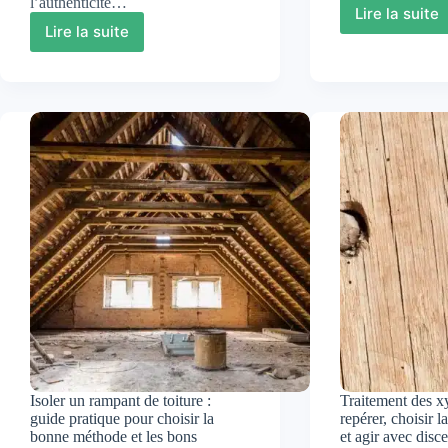
l’authenticité…
Lire la suite
Réussi
Lire la suite
Toiture
la
en
pose
chaume
d’un
:
parque
charme
stratifi
authentique,
:
défis
du
modernes
sol
et
brut
réalités
à
de
la
chantier
touche
finale
Isoler un rampant de toiture :
Traitement des x
guide pratique pour choisir la
repérer, choisir 
bonne méthode et les bons
et agir avec dis