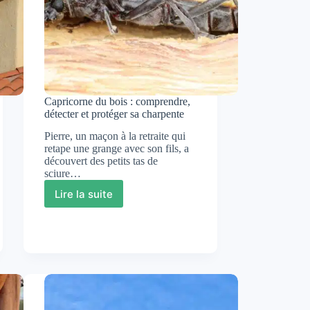
Capricorne du bois : comprendre,
détecter et protéger sa charpente
Pierre, un maçon à la retraite qui
retape une grange avec son fils, a
découvert des petits tas de
sciure…
Lire la suite
Capricorne
du
bois
:
comprendre,
détecter
et
protéger
sa