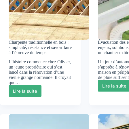
Charpente traditionnelle en bois :
Évacuation des e
simplicité, résistance et savoir-faire
enjeux, solutions
à l’épreuve du temps
un chantier maîtr
L’histoire commence chez Olivier,
Un jour d’autom
un jeune propriétaire qui s’est
s’apprête à rénove
lancé dans la rénovation d’une
maison en périphé
vieille grange normande. Il croyait
de pluie suffise
que…
Lire la suite
Évacua
Lire la suite
Charpente
des
traditionnelle
eaux
en
de
bois
pluie
:
:
simplicité,
enjeux,
résistance
solutio