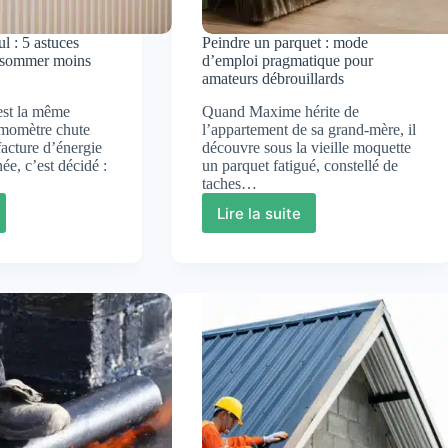
l : 5 astuces
Peindre un parquet : mode
nsommer moins
d’emploi pragmatique pour
amateurs débrouillards
est la même
Quand Maxime hérite de
ermomètre chute
l’appartement de sa grand-mère, il
facture d’énergie
découvre sous la vieille moquette
ée, c’est décidé :
un parquet fatigué, constellé de
taches…
Lire la suite
age
Peindre
un
parquet
:
mode
s
d’emploi
s
pragmatique
pour
mmer
amateurs
débrouillards