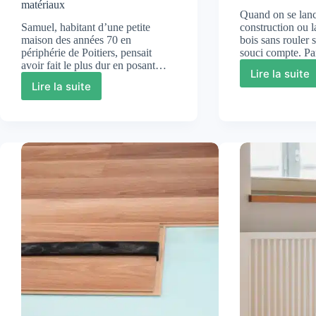
matériaux
Quand on se lanc
Samuel, habitant d’une petite
construction ou l
maison des années 70 en
bois sans rouler 
périphérie de Poitiers, pensait
souci compte. P
avoir fait le plus dur en posant…
Lire la suite
Traite
Lire la suite
Isoler
des
un
xyloph
rampant
:
de
repérer
toiture
choisir
:
la
guide
bonne
pratique
métho
pour
et
choisir
agir
la
avec
bonne
discer
méthode
et
les
bons
matériaux