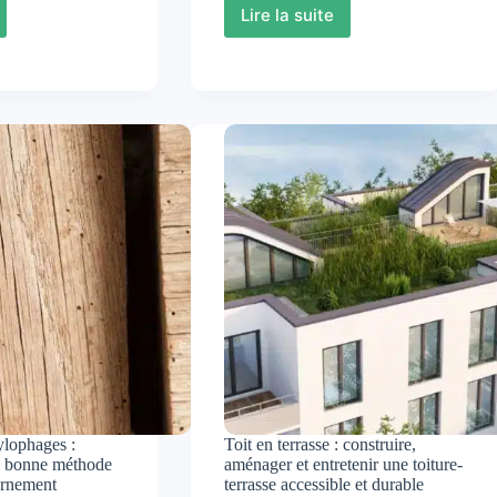
Lire la suite
r
Anti-
mousse
naturel
:
t
choisir
é
des
alternatives
vraiment
écologiques
pour
traiter
la
mousse
ylophages :
Toit en terrasse : construire,
la bonne méthode
aménager et entretenir une toiture-
cernement
terrasse accessible et durable