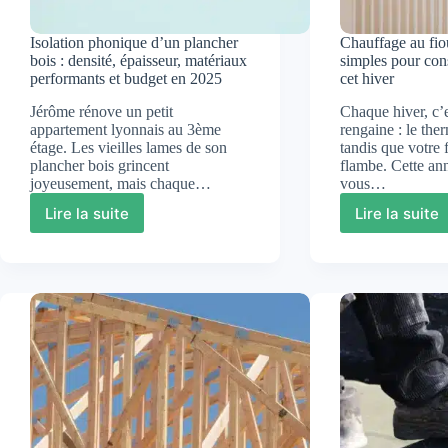
Isolation phonique d’un plancher
Chauffage au fiou
bois : densité, épaisseur, matériaux
simples pour co
performants et budget en 2025
cet hiver
Jérôme rénove un petit
Chaque hiver, c’
appartement lyonnais au 3ème
rengaine : le th
étage. Les vieilles lames de son
tandis que votre 
plancher bois grincent
flambe. Cette ann
joyeusement, mais chaque…
vous…
Lire la suite
Lire la suite
Isolation
Chauff
phonique
au
d’un
fioul
plancher
:
bois
5
:
astuce
densité,
simple
épaisseur,
pour
matériaux
conso
performants
moins
et
cet
budget
hiver