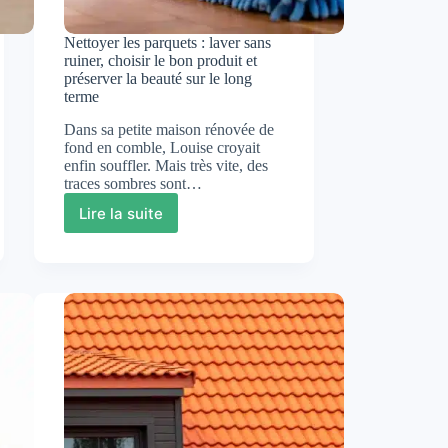
Nettoyer les parquets : laver sans
ruiner, choisir le bon produit et
préserver la beauté sur le long
terme
Dans sa petite maison rénovée de
fond en comble, Louise croyait
enfin souffler. Mais très vite, des
traces sombres sont…
Lire la suite
Nettoyer
les
parquets
:
laver
sans
ruiner,
choisir
le
bon
produit
et