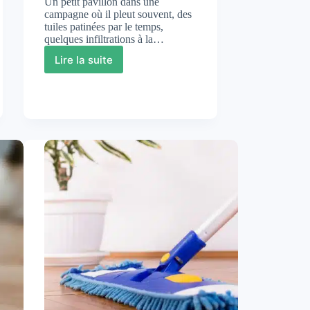
Un petit pavillon dans une
campagne où il pleut souvent, des
tuiles patinées par le temps,
quelques infiltrations à la…
Lire la suite
Hydrofuger
un
toit
:
entre
bon
sens,
budget
et
durée
de
vie