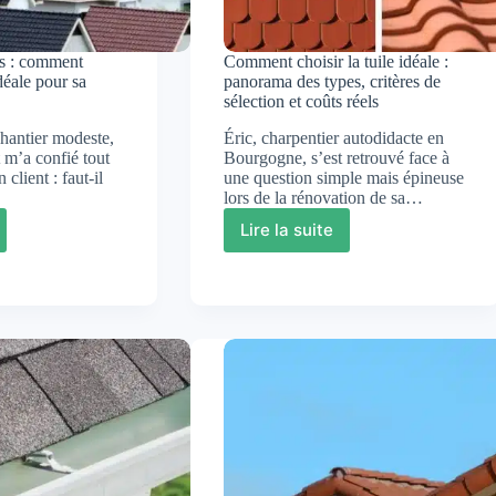
es : comment
Comment choisir la tuile idéale :
idéale pour sa
panorama des types, critères de
sélection et coûts réels
hantier modeste,
Éric, charpentier autodidacte en
m’a confié tout
Bourgogne, s’est retrouvé face à
client : faut-il
une question simple mais épineuse
lors de la rénovation de sa…
Lire la suite
r
Comment
choisir
la
tuile
nt
idéale
:
panorama
des
types,
critères
de
sélection
et