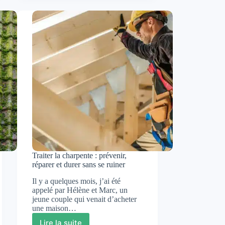
:
comprendre
les
dangers
et
bien
choisir
sa
rénovation
Traiter la charpente : prévenir,
réparer et durer sans se ruiner
Il y a quelques mois, j’ai été
appelé par Hélène et Marc, un
jeune couple qui venait d’acheter
une maison…
Lire la suite