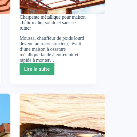
Charpente métallique pour maison
: bâtir malin, solide et sans se
ruiner
Moussa, chauffeur de poids lourd
devenu auto-constructeur, rêvait
d’une maison à ossature
métallique facile à entretenir et
rapide à monter…
Lire la suite
Charpente
métallique
pour
maison
:
bâtir
malin,
solide
et
sans
se
ruiner