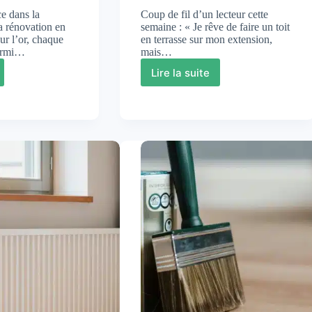
e dans la
Coup de fil d’un lecteur cette
a rénovation en
semaine : « Je rêve de faire un toit
sur l’or, chaque
en terrasse sur mon extension,
armi…
mais…
Lire la suite
ment
Toit
en
ages
terrasse
:
,
construire,
aménager
et
entretenir
de
une
toiture-
terrasse
accessible
nement
et
durable