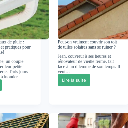
coûts
réels
aux de pluie :
Peut-on vraiment couvrir son toit
 et pratiques pour
de tuiles solaires sans se ruiner ?
isé
Jean, couvreur à ses heures et
ne, un couple
rénovateur de vieille ferme, fait
r leur petite
face à un dilemme de son temps. Il
rie. Trois jours
veut…
nt à inonder…
Lire la suite
Peut-
tion
on
vraiment
couvrir
son
toit
de
tuiles
ns
solaires