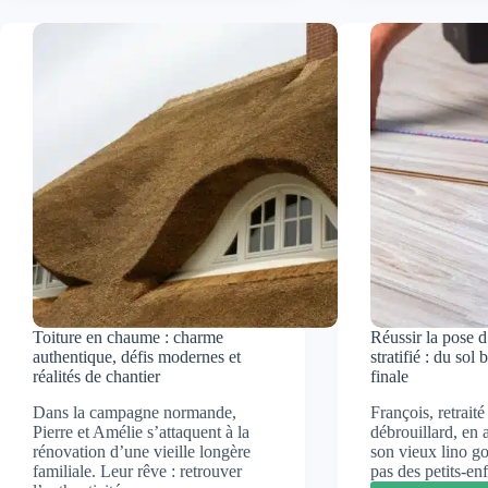
:
écran
maîtriser
sous-
l’étanchéité
toiture
des
:
raccords
compr
toiture-
avant
mur
de
sans
poser
se
ruiner
Toiture en chaume : charme
Réussir la pose 
authentique, défis modernes et
stratifié : du sol 
réalités de chantier
finale
Dans la campagne normande,
François, retraité 
Pierre et Amélie s’attaquent à la
débrouillard, en 
rénovation d’une vieille longère
son vieux lino go
familiale. Leur rêve : retrouver
pas des petits-e