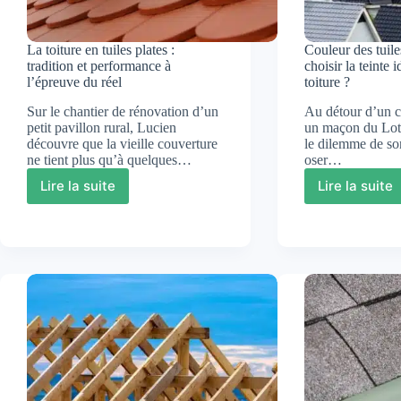
La toiture en tuiles plates :
Couleur des tuil
tradition et performance à
choisir la teinte 
l’épreuve du réel
toiture ?
Sur le chantier de rénovation d’un
Au détour d’un c
petit pavillon rural, Lucien
un maçon du Lot 
découvre que la vieille couverture
le dilemme de son 
ne tient plus qu’à quelques…
oser…
Lire la suite
Lire la suite
La
Couleu
toiture
des
en
tuiles
tuiles
:
plates
comme
:
choisir
tradition
la
et
teinte
performance
idéale
à
pour
l’épreuve
sa
du
toiture
réel
?