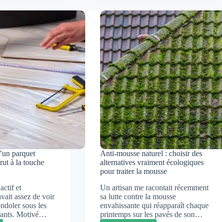
choisir
et
rénover
ce
endre
classique
de
l’étanchéité
de
toiture
d’un parquet
Anti-mousse naturel : choisir des
brut à la touche
alternatives vraiment écologiques
pour traiter la mousse
actif et
Un artisan me racontait récemment
avait assez de voir
sa lutte contre la mousse
ndoler sous les
envahissante qui réapparaît chaque
nfants. Motivé…
printemps sur les pavés de son…