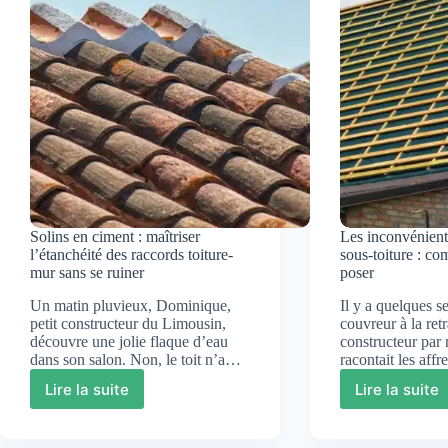
et
et
savoir-
pratiq
faire
pour
à
un
l’épreuve
chanti
du
maîtris
temps
Solins en ciment : maîtriser
Les inconvénient
l’étanchéité des raccords toiture-
sous-toiture : c
mur sans se ruiner
poser
Un matin pluvieux, Dominique,
Il y a quelques s
petit constructeur du Limousin,
couvreur à la ret
découvre une jolie flaque d’eau
constructeur par 
dans son salon. Non, le toit n’a…
racontait les aff
Lire la suite
Lire la suite
Solins
Les
en
inconv
ciment
d’un