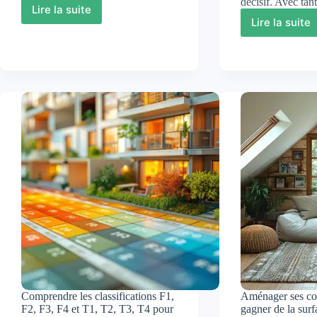
décisif. Avec ta
Lire la suite
Garages
Lire la suite
Comme
et
choisir
taxe
une
foncière
agenc
:
immobi
vos
?
obligations
guide
fiscales
comple
pour
faire
le
bon
choix…
Comprendre les classifications F1,
Aménager ses co
F2, F3, F4 et T1, T2, T3, T4 pour
gagner de la surf