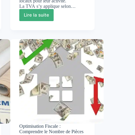
locaux pour leur activité.
La TVA s’y applique selon…
Lire la suite
Bail
professionnel
et
TVA
:
comprendre
les
subtilités
fiscales
pour
optimiser
vos
contrats
Optimisation Fiscale :
Comprendre le Nombre de Pièces