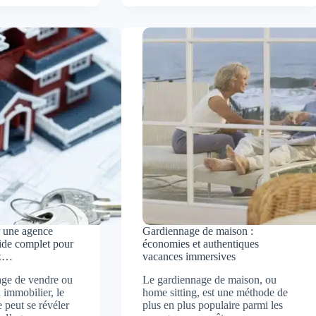
le
uction
meilleur
emplacement
immobilier
pour
votre
s
achat
tion
tique
 une agence
Gardiennage de maison :
ide complet pour
économies et authentiques
ix…
vacances immersives
age de vendre ou
Le gardiennage de maison, ou
 immobilier, le
home sitting, est une méthode de
 peut se révéler
plus en plus populaire parmi les