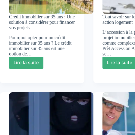
Crédit immobilier sur 35 ans : Une
Tout savoir sur l
solution à considérer pour financer
action logement
vos projets
L’accession à la 
Pourquoi opter pour un crédit
projet immobilie
immobilier sur 35 ans ? Le crédit
comme complexe 
immobilier sur 35 ans est une
Prêt Accession 
option de…
se…
Lire la suite
Lire la suite
Crédit
Tout
immobilier
savoir
sur
sur
35
le
ans
prêt
:
access
Une
action
solution
logeme
à
considérer
pour
financer
vos