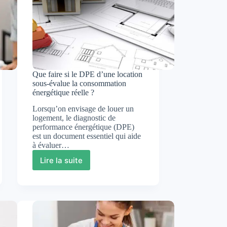
Que faire si le DPE d’une location
sous-évalue la consommation
énergétique réelle ?
Lorsqu’on envisage de louer un
logement, le diagnostic de
performance énergétique (DPE)
est un document essentiel qui aide
à évaluer…
Lire la suite
Que
faire
si
le
DPE
d’une
location