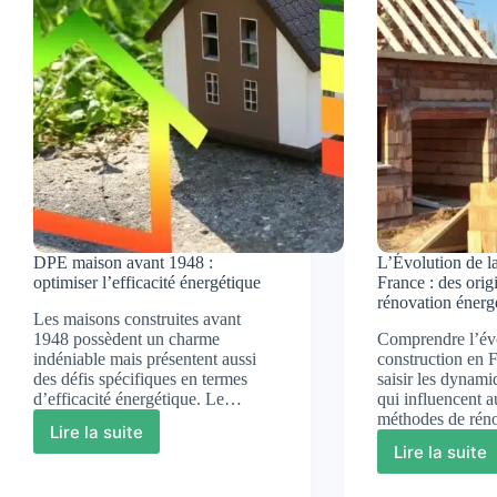
:
:
conseils
Quand
essentiels
et
pourqu
?
DPE maison avant 1948 :
L’Évolution de l
optimiser l’efficacité énergétique
France : des origi
rénovation énerg
Les maisons construites avant
1948 possèdent un charme
Comprendre l’évo
indéniable mais présentent aussi
construction en 
des défis spécifiques en termes
saisir les dynami
d’efficacité énergétique. Le…
qui influencent a
méthodes de rén
Lire la suite
DPE
Lire la suite
L’Évolu
maison
de
avant