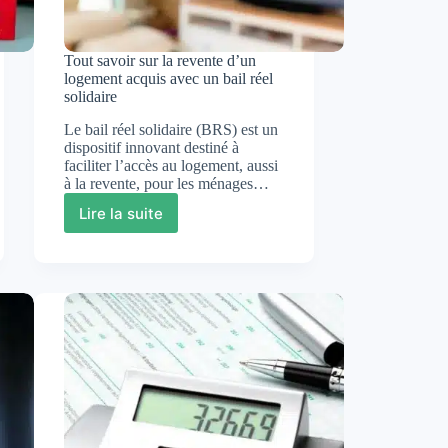
Tout savoir sur la revente d’un
logement acquis avec un bail réel
solidaire
Le bail réel solidaire (BRS) est un
dispositif innovant destiné à
faciliter l’accès au logement, aussi
à la revente, pour les ménages…
Lire la suite
Tout
savoir
sur
la
revente
d’un
logement
acquis
avec
un
bail
réel