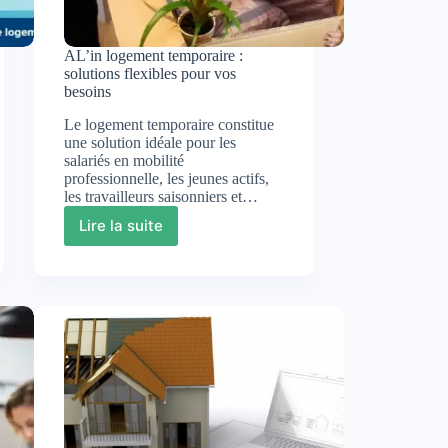
AL’in logement temporaire :
solutions flexibles pour vos
besoins
Le logement temporaire constitue
une solution idéale pour les
salariés en mobilité
professionnelle, les jeunes actifs,
les travailleurs saisonniers et…
Lire la suite
AL’in
logement
temporaire
:
solutions
flexibles
pour
vos
besoins