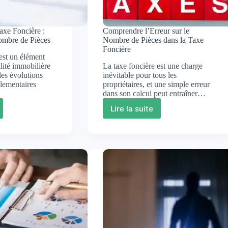
axe Foncière :
Comprendre l’Erreur sur le
ombre de Pièces
Nombre de Pièces dans la Taxe
Foncière
est un élément
alité immobilière
La taxe foncière est une charge
les évolutions
inévitable pour tous les
glementaires
propriétaires, et une simple erreur
dans son calcul peut entraîner…
Lire la suite
endre
Comprendre
l’Erreur
sur
re
le
Nombre
s
de
Pièces
dans
e
la
Taxe
Foncière