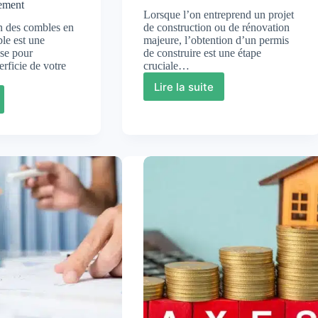
gement
Lorsque l’on entreprend un projet
n des combles en
de construction ou de rénovation
le est une
majeure, l’obtention d’un permis
use pour
de construire est une étape
rficie de votre
cruciale…
Lire la suite
Impact
ger
du
nombre
s
de
pièces
sur
les
permis
e
de
ble
construire
er
nt