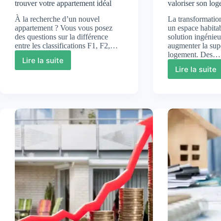
trouver votre appartement idéal
valoriser son lo
À la recherche d’un nouvel
La transformatio
appartement ? Vous vous posez
un espace habitab
des questions sur la différence
solution ingénie
entre les classifications F1, F2,…
augmenter la supe
logement. Des…
Lire la suite
Comprendre
Lire la suite
Aména
les
ses
classifications
comble
F1,
pour
F2,
gagner
F3,
de
F4
la
et
surfac
T1,
habita
T2,
et
T3,
valoris
T4
son
pour
logeme
trouver
votre
appartement
idéal