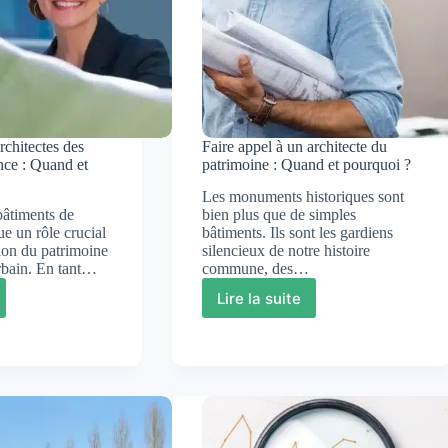
rchitectes des
Faire appel à un architecte du
nce : Quand et
patrimoine : Quand et pourquoi ?
Les monuments historiques sont
bâtiments de
bien plus que de simples
e un rôle crucial
bâtiments. Ils sont les gardiens
ion du patrimoine
silencieux de notre histoire
urbain. En tant…
commune, des…
Lire la suite
Faire
appel
à
ectes
un
architecte
nts
du
patrimoine
: