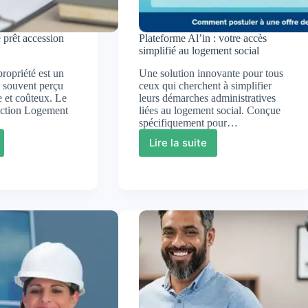
e prêt accession
Plateforme Al’in : votre accès
simplifié au logement social
propriété est un
Une solution innovante pour tous
r souvent perçu
ceux qui cherchent à simplifier
et coûteux. Le
leurs démarches administratives
Action Logement
liées au logement social. Conçue
spécifiquement pour…
Lire la suite
Plateforme
Al’in
:
votre
accès
ion
simplifié
au
nt
logement
social