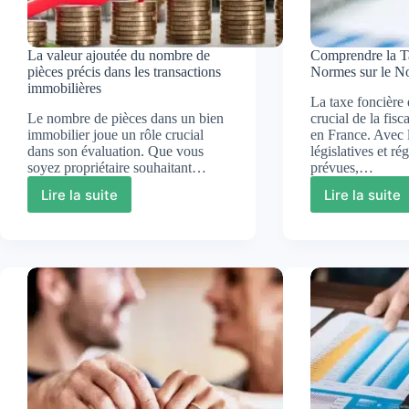
La valeur ajoutée du nombre de
Comprendre la T
pièces précis dans les transactions
Normes sur le N
immobilières
La taxe foncière 
Le nombre de pièces dans un bien
crucial de la fisc
immobilier joue un rôle crucial
en France. Avec 
dans son évaluation. Que vous
législatives et ré
soyez propriétaire souhaitant…
prévues,…
Lire la suite
Lire la suite
La
Compr
valeur
la
ajoutée
Taxe
du
Fonciè
nombre
:
de
Norme
pièces
sur
précis
le
dans
Nombr
les
de
transactions
Pièces
immobilières