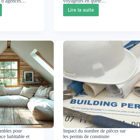
nt d’agences…
voyageurs en quête…
Lire la suite
nt
Gardiennage
de
maison
e
:
lière
économies
et
authentiques
t
vacances
immersives
mbles pour
Impact du nombre de pièces sur
ace habitable et
les permis de construire