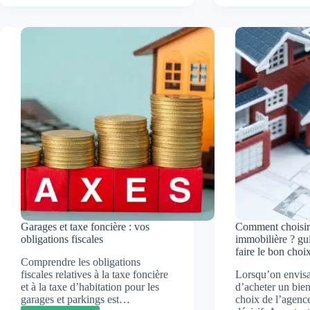
la
1948
constr
:
en
optimiser
France
l’efficacité
:
énergétique
des
origine
à
la
rénova
énergé
Garages et taxe foncière : vos
Comment choisir
obligations fiscales
immobilière ? gu
faire le bon cho
Comprendre les obligations
fiscales relatives à la taxe foncière
Lorsqu’on envis
et à la taxe d’habitation pour les
d’acheter un bien
garages et parkings est…
choix de l’agence