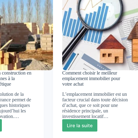
Quand
et
pourquoi
oi
?
a construction en
Comment choisir le meilleur
nes à la
emplacement immobilier pour
étique
votre achat
lution de la
L’emplacement immobilier est un
France permet de
facteur crucial dans toute décision
ques historiques
d’achat, que ce soit pour une
ujourd’hui les
résidence principale, un
ovation.…
investissement locatif…
Lire la suite
tion
Comment
choisir