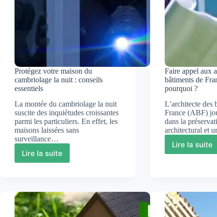
projets
Protégez votre maison du
Faire appel aux a
cambriolage la nuit : conseils
bâtiments de Fra
essentiels
pourquoi ?
La montée du cambriolage la nuit
L’architecte des 
suscite des inquiétudes croissantes
France (ABF) jou
parmi les particuliers. En effet, les
dans la préservat
maisons laissées sans
architectural et 
surveillance…
Lire la suite
Faire
Lire la suite
Protégez
appel
votre
aux
maison
archit
du
des
cambriolage
bâtime
la
de
nuit
France