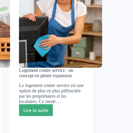
sous-
évalue
la
consommation
énergétique
réelle
?
Logement contre service : un
concept en pleine expansion
Le logement contre service est une
option de plus en plus plébiscitée
par les propriétaires et les
locataires. Ce mode…
Lire la suite
Logement
contre
service
: