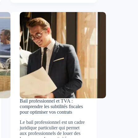
un
concept
en
pleine
expansion
Bail professionnel et TVA :
comprendre les subtilités fiscales
pour optimiser vos contrats
Le bail professionnel est un cadre
juridique particulier qui permet
aux professionnels de louer des